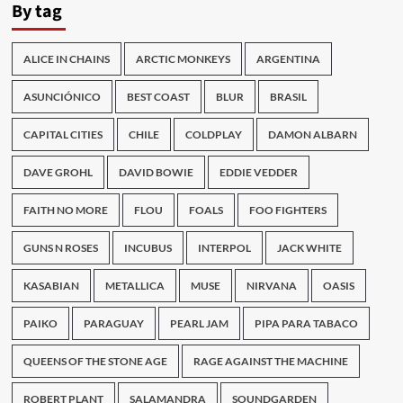
By tag
ALICE IN CHAINS
ARCTIC MONKEYS
ARGENTINA
ASUNCIÓNICO
BEST COAST
BLUR
BRASIL
CAPITAL CITIES
CHILE
COLDPLAY
DAMON ALBARN
DAVE GROHL
DAVID BOWIE
EDDIE VEDDER
FAITH NO MORE
FLOU
FOALS
FOO FIGHTERS
GUNS N ROSES
INCUBUS
INTERPOL
JACK WHITE
KASABIAN
METALLICA
MUSE
NIRVANA
OASIS
PAIKO
PARAGUAY
PEARL JAM
PIPA PARA TABACO
QUEENS OF THE STONE AGE
RAGE AGAINST THE MACHINE
ROBERT PLANT
SALAMANDRA
SOUNDGARDEN