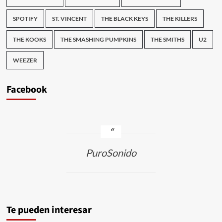
SPOTIFY
ST. VINCENT
THE BLACK KEYS
THE KILLERS
THE KOOKS
THE SMASHING PUMPKINS
THE SMITHS
U2
WEEZER
Facebook
PuroSonido
Te pueden interesar