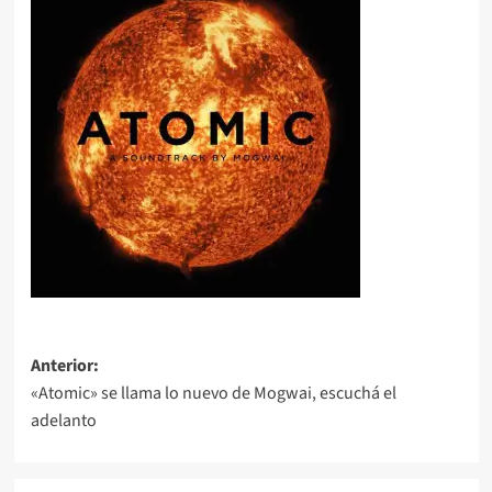
Navegación
Anterior:
«Atomic» se llama lo nuevo de Mogwai, escuchá el
de
adelanto
entradas