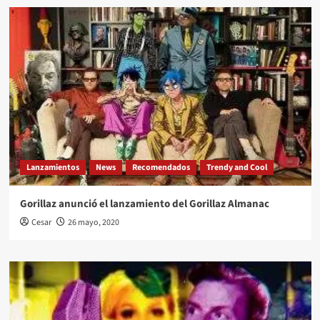
Lanzamientos
News
Recomendados
Trendy and Cool
Gorillaz anunció el lanzamiento del Gorillaz Almanac
Cesar
26 mayo, 2020