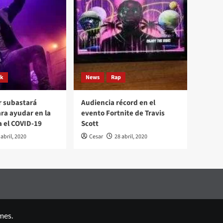
ck
News
Rap
r subastará
Audiencia récord en el
ara ayudar en la
evento Fortnite de Travis
a el COVID-19
Scott
 abril, 2020
Cesar
28 abril, 2020
mes.