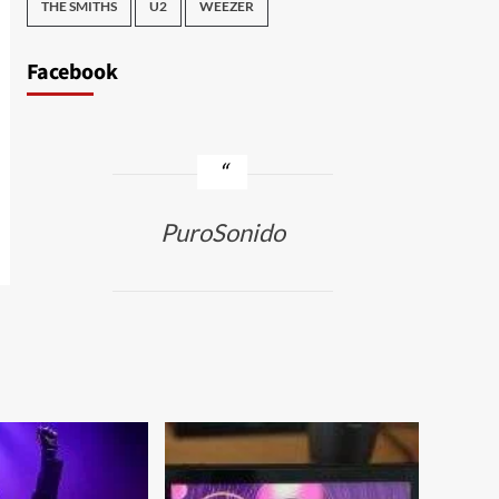
THE SMITHS
U2
WEEZER
Facebook
PuroSonido