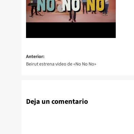
Navegación
Anterior:
Beirut estrena video de «No No No»
de
entradas
Deja un comentario