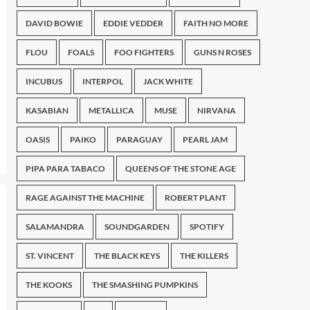
DAVID BOWIE
EDDIE VEDDER
FAITH NO MORE
FLOU
FOALS
FOO FIGHTERS
GUNS N ROSES
INCUBUS
INTERPOL
JACK WHITE
KASABIAN
METALLICA
MUSE
NIRVANA
OASIS
PAIKO
PARAGUAY
PEARL JAM
PIPA PARA TABACO
QUEENS OF THE STONE AGE
RAGE AGAINST THE MACHINE
ROBERT PLANT
SALAMANDRA
SOUNDGARDEN
SPOTIFY
ST. VINCENT
THE BLACK KEYS
THE KILLERS
THE KOOKS
THE SMASHING PUMPKINS