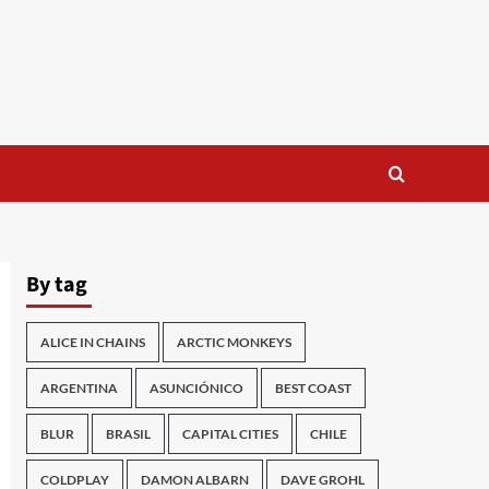
By tag
ALICE IN CHAINS
ARCTIC MONKEYS
ARGENTINA
ASUNCIÓNICO
BEST COAST
BLUR
BRASIL
CAPITAL CITIES
CHILE
COLDPLAY
DAMON ALBARN
DAVE GROHL