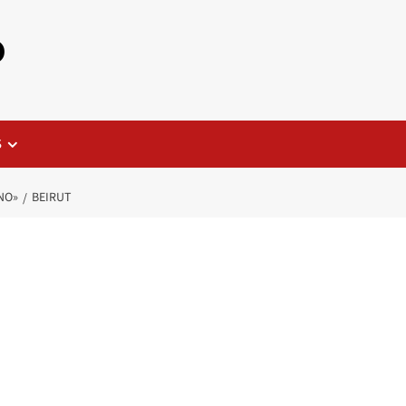
o
S
NO»
BEIRUT