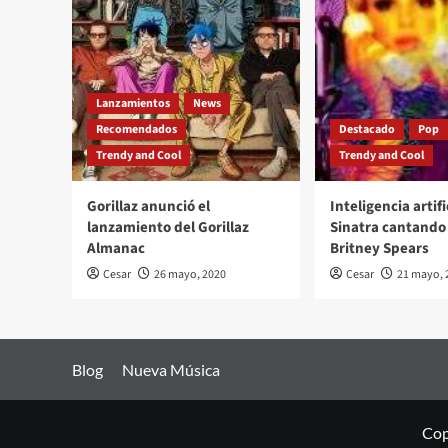
Lanzamientos
News
Recomendados
Destacado
Pop
Trendy and Cool
Trendy and Cool
Gorillaz anunció el
Inteligencia artifi
lanzamiento del Gorillaz
Sinatra cantando 
Almanac
Britney Spears
Cesar
26 mayo, 2020
Cesar
21 mayo, 
Blog
Nueva Música
Cop