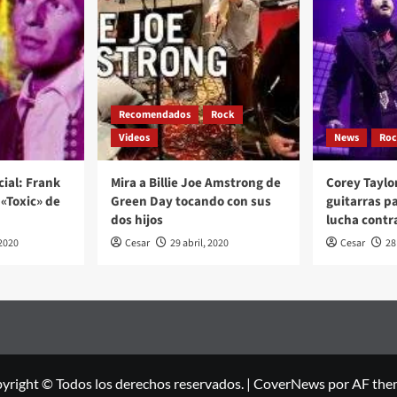
Recomendados
Rock
Videos
News
Ro
cial: Frank
Mira a Billie Joe Amstrong de
Corey Taylo
«Toxic» de
Green Day tocando con sus
guitarras p
dos hijos
lucha contr
2020
Cesar
29 abril, 2020
Cesar
28
yright © Todos los derechos reservados.
|
CoverNews
por AF the