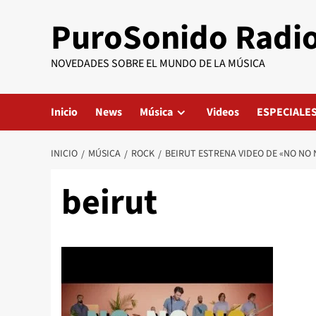
Saltar
PuroSonido Radi
al
contenido
NOVEDADES SOBRE EL MUNDO DE LA MÚSICA
Inicio
News
Música
Videos
ESPECIALE
INICIO
MÚSICA
ROCK
BEIRUT ESTRENA VIDEO DE «NO NO 
beirut