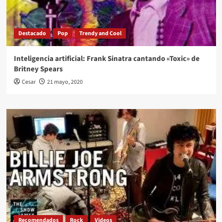
Destacado
Pop
Trendy and Cool
Inteligencia artificial: Frank Sinatra cantando «Toxic» de
Britney Spears
Cesar
21 mayo, 2020
Recomendados
Rock
Videos