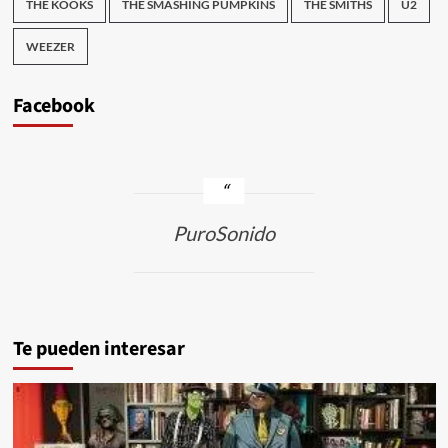
THE KOOKS
THE SMASHING PUMPKINS
THE SMITHS
U2
WEEZER
Facebook
PuroSonido
Te pueden interesar