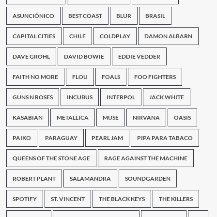
ASUNCIÓNICO
BEST COAST
BLUR
BRASIL
CAPITAL CITIES
CHILE
COLDPLAY
DAMON ALBARN
DAVE GROHL
DAVID BOWIE
EDDIE VEDDER
FAITH NO MORE
FLOU
FOALS
FOO FIGHTERS
GUNS N ROSES
INCUBUS
INTERPOL
JACK WHITE
KASABIAN
METALLICA
MUSE
NIRVANA
OASIS
PAIKO
PARAGUAY
PEARL JAM
PIPA PARA TABACO
QUEENS OF THE STONE AGE
RAGE AGAINST THE MACHINE
ROBERT PLANT
SALAMANDRA
SOUNDGARDEN
SPOTIFY
ST. VINCENT
THE BLACK KEYS
THE KILLERS