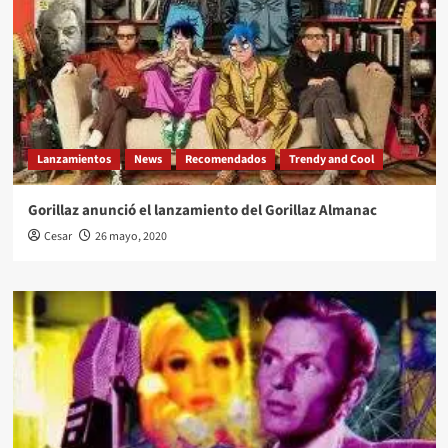
Lanzamientos
News
Recomendados
Trendy and Cool
Gorillaz anunció el lanzamiento del Gorillaz Almanac
Cesar
26 mayo, 2020