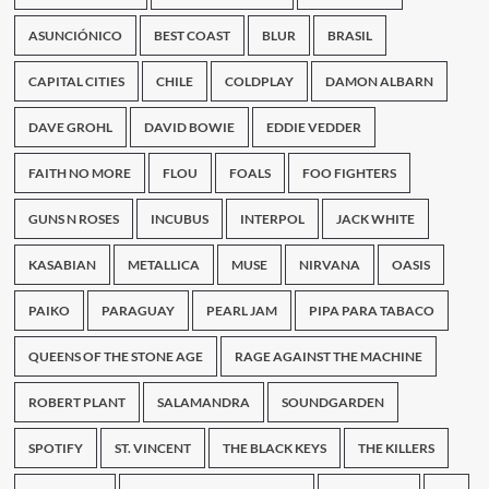
ASUNCIÓNICO
BEST COAST
BLUR
BRASIL
CAPITAL CITIES
CHILE
COLDPLAY
DAMON ALBARN
DAVE GROHL
DAVID BOWIE
EDDIE VEDDER
FAITH NO MORE
FLOU
FOALS
FOO FIGHTERS
GUNS N ROSES
INCUBUS
INTERPOL
JACK WHITE
KASABIAN
METALLICA
MUSE
NIRVANA
OASIS
PAIKO
PARAGUAY
PEARL JAM
PIPA PARA TABACO
QUEENS OF THE STONE AGE
RAGE AGAINST THE MACHINE
ROBERT PLANT
SALAMANDRA
SOUNDGARDEN
SPOTIFY
ST. VINCENT
THE BLACK KEYS
THE KILLERS