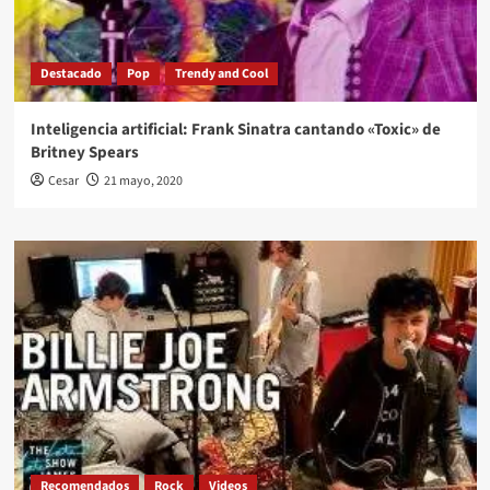
Destacado
Pop
Trendy and Cool
Inteligencia artificial: Frank Sinatra cantando «Toxic» de
Britney Spears
Cesar
21 mayo, 2020
Recomendados
Rock
Videos