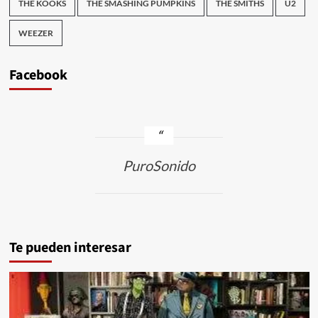
THE KOOKS
THE SMASHING PUMPKINS
THE SMITHS
U2
WEEZER
Facebook
PuroSonido
Te pueden interesar