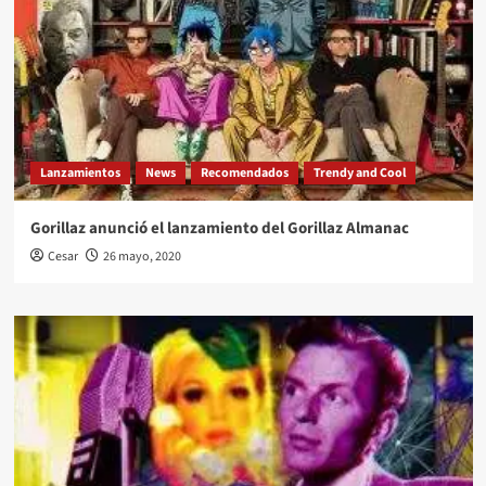
Lanzamientos
News
Recomendados
Trendy and Cool
Gorillaz anunció el lanzamiento del Gorillaz Almanac
Cesar
26 mayo, 2020