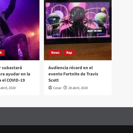
ck
News
Rap
r subastará
Audiencia récord en el
ara ayudar en la
evento Fortnite de Travis
a el COVID-19
Scott
 abril, 2020
Cesar
28 abril, 2020