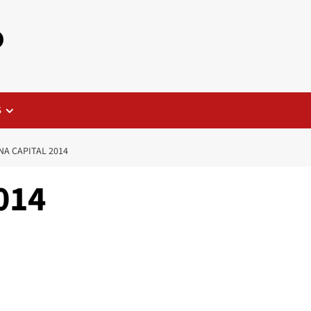
o
S
A CAPITAL 2014
014