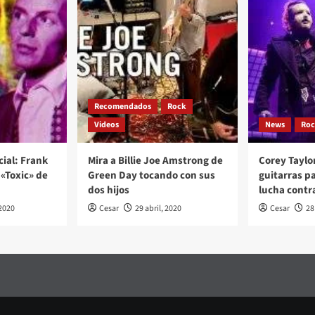
Recomendados
Rock
Videos
News
Ro
cial: Frank
Mira a Billie Joe Amstrong de
Corey Taylo
«Toxic» de
Green Day tocando con sus
guitarras p
dos hijos
lucha contr
2020
Cesar
29 abril, 2020
Cesar
28