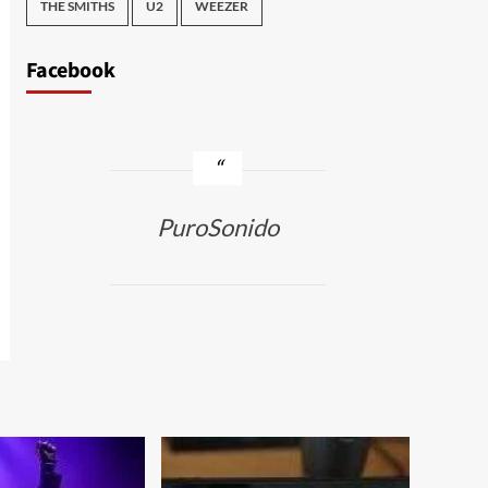
THE SMITHS
U2
WEEZER
Facebook
PuroSonido