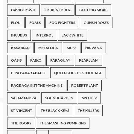
DAVID BOWIE
EDDIE VEDDER
FAITH NO MORE
FLOU
FOALS
FOO FIGHTERS
GUNS N ROSES
INCUBUS
INTERPOL
JACK WHITE
KASABIAN
METALLICA
MUSE
NIRVANA
OASIS
PAIKO
PARAGUAY
PEARL JAM
PIPA PARA TABACO
QUEENS OF THE STONE AGE
RAGE AGAINST THE MACHINE
ROBERT PLANT
SALAMANDRA
SOUNDGARDEN
SPOTIFY
ST. VINCENT
THE BLACK KEYS
THE KILLERS
THE KOOKS
THE SMASHING PUMPKINS