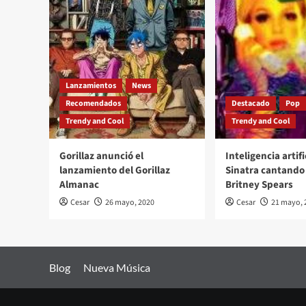
Lanzamientos
News
Recomendados
Destacado
Pop
Trendy and Cool
Trendy and Cool
Gorillaz anunció el
Inteligencia artifi
lanzamiento del Gorillaz
Sinatra cantando 
Almanac
Britney Spears
Cesar
26 mayo, 2020
Cesar
21 mayo, 
Blog
Nueva Música