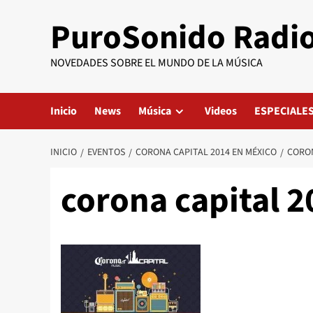
Saltar
PuroSonido Radi
al
contenido
NOVEDADES SOBRE EL MUNDO DE LA MÚSICA
Inicio
News
Música
Videos
ESPECIALE
INICIO
EVENTOS
CORONA CAPITAL 2014 EN MÉXICO
CORON
corona capital 2