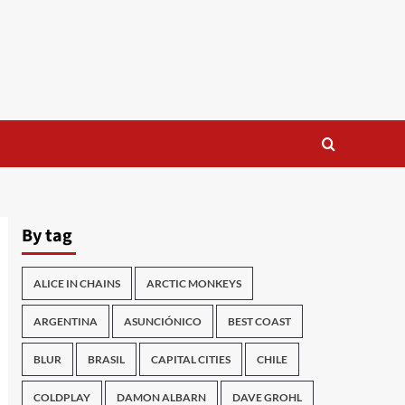
By tag
ALICE IN CHAINS
ARCTIC MONKEYS
ARGENTINA
ASUNCIÓNICO
BEST COAST
BLUR
BRASIL
CAPITAL CITIES
CHILE
COLDPLAY
DAMON ALBARN
DAVE GROHL