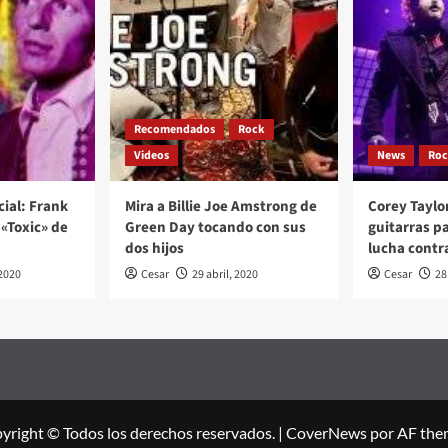
Recomendados
Rock
Videos
News
Ro
cial: Frank
Mira a Billie Joe Amstrong de
Corey Taylo
«Toxic» de
Green Day tocando con sus
guitarras p
dos hijos
lucha contr
2020
Cesar
29 abril, 2020
Cesar
28
yright © Todos los derechos reservados.
|
CoverNews
por AF the