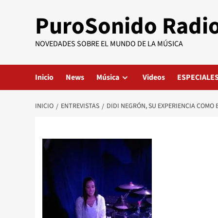
Saltar
PuroSonido Radi
al
contenido
NOVEDADES SOBRE EL MUNDO DE LA MÚSICA
Inicio
News
Música
Videos
ESPECIALE
INICIO
ENTREVISTAS
DIDI NEGRÓN, SU EXPERIENCIA COMO B