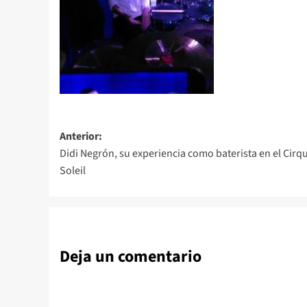
Navegación
Anterior:
Didi Negrón, su experiencia como baterista en el Cirq
de
Soleil
entradas
Deja un comentario