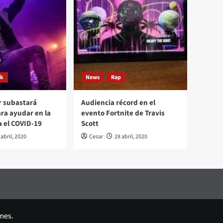
ck
News
Rap
r subastará
Audiencia récord en el
ara ayudar en la
evento Fortnite de Travis
a el COVID-19
Scott
 abril, 2020
Cesar
28 abril, 2020
mes.