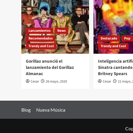
Lanzamientos
News
Recomendados
Destacado
Pop
Trendy and Cool
Trendy and Cool
Gorillaz anunció el
Inteligencia artifi
lanzamiento del Gorillaz
Sinatra cantando 
Almanac
Britney Spears
Cesar
26 mayo, 2020
Cesar
21 mayo, 
Blog
Nueva Música
Cop