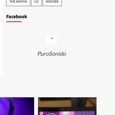
THE SMITHS
U2
WEEZER
Facebook
PuroSonido