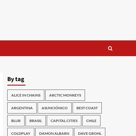
By tag
ALICE IN CHAINS
ARCTIC MONKEYS
ARGENTINA
ASUNCIÓNICO
BEST COAST
BLUR
BRASIL
CAPITAL CITIES
CHILE
COLDPLAY
DAMON ALBARN
DAVE GROHL