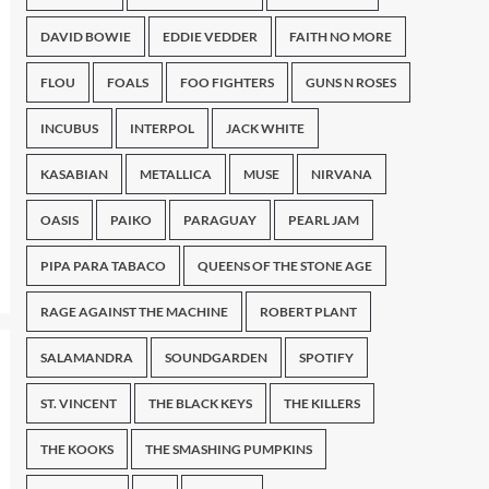
DAVID BOWIE
EDDIE VEDDER
FAITH NO MORE
FLOU
FOALS
FOO FIGHTERS
GUNS N ROSES
INCUBUS
INTERPOL
JACK WHITE
KASABIAN
METALLICA
MUSE
NIRVANA
OASIS
PAIKO
PARAGUAY
PEARL JAM
PIPA PARA TABACO
QUEENS OF THE STONE AGE
RAGE AGAINST THE MACHINE
ROBERT PLANT
SALAMANDRA
SOUNDGARDEN
SPOTIFY
ST. VINCENT
THE BLACK KEYS
THE KILLERS
THE KOOKS
THE SMASHING PUMPKINS