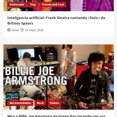
Destacado
Pop
Trendy and Cool
Inteligencia artificial: Frank Sinatra cantando «Toxic» de
Britney Spears
Cesar
21 mayo, 2020
Recomendados
Rock
Videos
Mira a Billie Joe Amstrong de Green Day tocando con sus