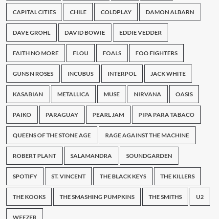
CAPITAL CITIES
CHILE
COLDPLAY
DAMON ALBARN
DAVE GROHL
DAVID BOWIE
EDDIE VEDDER
FAITH NO MORE
FLOU
FOALS
FOO FIGHTERS
GUNS N ROSES
INCUBUS
INTERPOL
JACK WHITE
KASABIAN
METALLICA
MUSE
NIRVANA
OASIS
PAIKO
PARAGUAY
PEARL JAM
PIPA PARA TABACO
QUEENS OF THE STONE AGE
RAGE AGAINST THE MACHINE
ROBERT PLANT
SALAMANDRA
SOUNDGARDEN
SPOTIFY
ST. VINCENT
THE BLACK KEYS
THE KILLERS
THE KOOKS
THE SMASHING PUMPKINS
THE SMITHS
U2
WEEZER