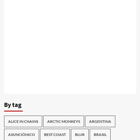
By tag
ALICE IN CHAINS
ARCTIC MONKEYS
ARGENTINA
ASUNCIÓNICO
BEST COAST
BLUR
BRASIL