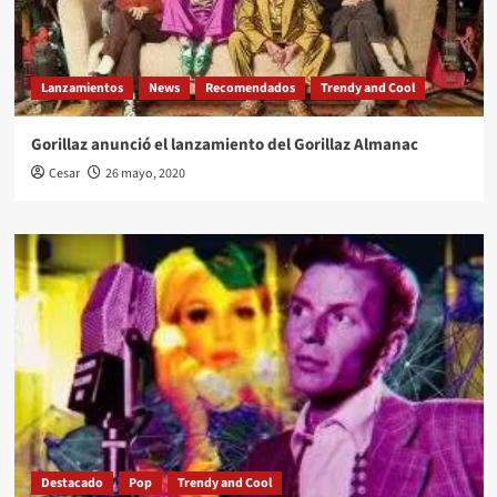
Lanzamientos
News
Recomendados
Trendy and Cool
Gorillaz anunció el lanzamiento del Gorillaz Almanac
Cesar
26 mayo, 2020
Destacado
Pop
Trendy and Cool