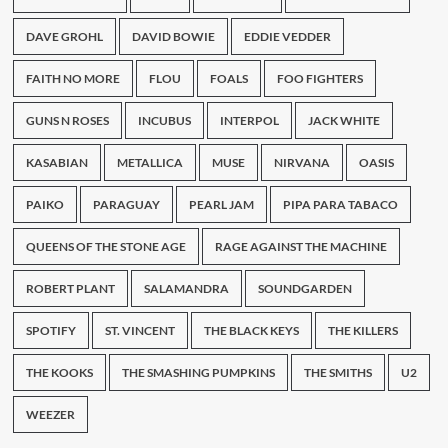
DAVE GROHL
DAVID BOWIE
EDDIE VEDDER
FAITH NO MORE
FLOU
FOALS
FOO FIGHTERS
GUNS N ROSES
INCUBUS
INTERPOL
JACK WHITE
KASABIAN
METALLICA
MUSE
NIRVANA
OASIS
PAIKO
PARAGUAY
PEARL JAM
PIPA PARA TABACO
QUEENS OF THE STONE AGE
RAGE AGAINST THE MACHINE
ROBERT PLANT
SALAMANDRA
SOUNDGARDEN
SPOTIFY
ST. VINCENT
THE BLACK KEYS
THE KILLERS
THE KOOKS
THE SMASHING PUMPKINS
THE SMITHS
U2
WEEZER