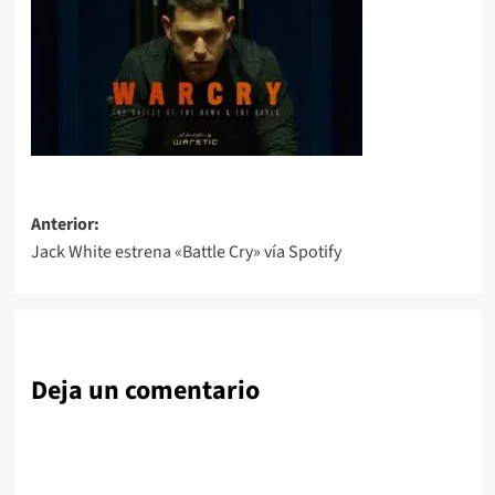
Navegación
Anterior:
Jack White estrena «Battle Cry» vía Spotify
de
entradas
Deja un comentario