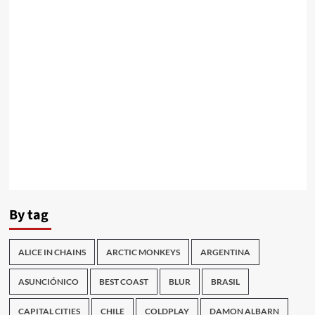
By tag
ALICE IN CHAINS
ARCTIC MONKEYS
ARGENTINA
ASUNCIÓNICO
BEST COAST
BLUR
BRASIL
CAPITAL CITIES
CHILE
COLDPLAY
DAMON ALBARN