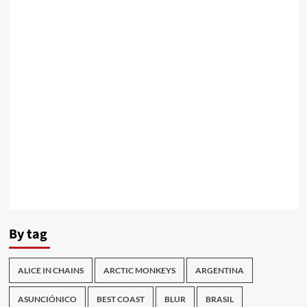
By tag
ALICE IN CHAINS
ARCTIC MONKEYS
ARGENTINA
ASUNCIÓNICO
BEST COAST
BLUR
BRASIL