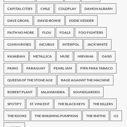
CAPITAL CITIES
CHILE
COLDPLAY
DAMON ALBARN
DAVE GROHL
DAVID BOWIE
EDDIE VEDDER
FAITH NO MORE
FLOU
FOALS
FOO FIGHTERS
GUNS N ROSES
INCUBUS
INTERPOL
JACK WHITE
KASABIAN
METALLICA
MUSE
NIRVANA
OASIS
PAIKO
PARAGUAY
PEARL JAM
PIPA PARA TABACO
QUEENS OF THE STONE AGE
RAGE AGAINST THE MACHINE
ROBERT PLANT
SALAMANDRA
SOUNDGARDEN
SPOTIFY
ST. VINCENT
THE BLACK KEYS
THE KILLERS
THE KOOKS
THE SMASHING PUMPKINS
THE SMITHS
U2