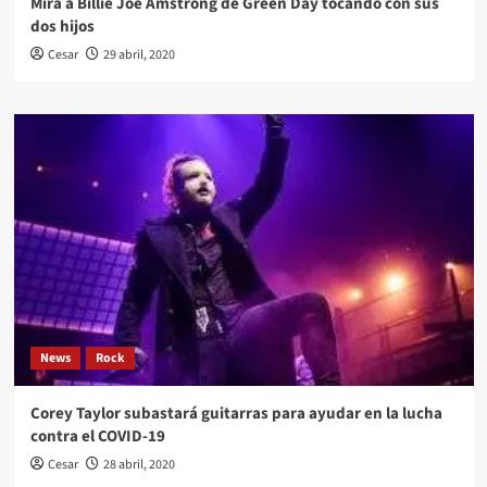
Mira a Billie Joe Amstrong de Green Day tocando con sus
dos hijos
Cesar
29 abril, 2020
News
Rock
Corey Taylor subastará guitarras para ayudar en la lucha
contra el COVID-19
Cesar
28 abril, 2020