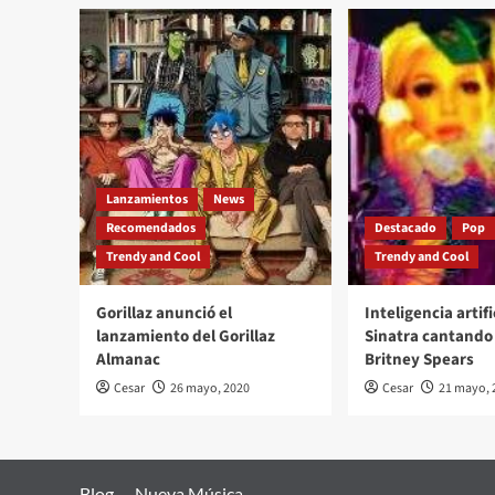
Lanzamientos
News
Recomendados
Destacado
Pop
Trendy and Cool
Trendy and Cool
Gorillaz anunció el
Inteligencia artifi
lanzamiento del Gorillaz
Sinatra cantando 
Almanac
Britney Spears
Cesar
26 mayo, 2020
Cesar
21 mayo, 
Blog
Nueva Música