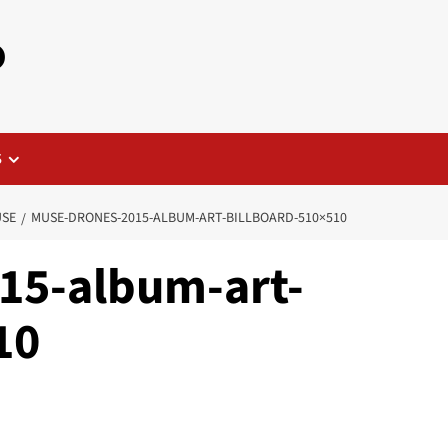
o
S
USE
MUSE-DRONES-2015-ALBUM-ART-BILLBOARD-510×510
15-album-art-
10