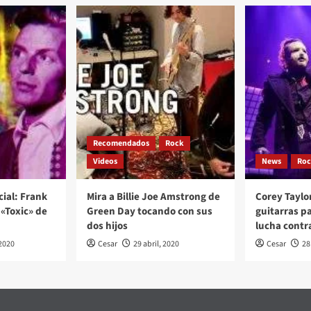
Recomendados
Rock
Videos
News
Ro
cial: Frank
Mira a Billie Joe Amstrong de
Corey Taylo
«Toxic» de
Green Day tocando con sus
guitarras p
dos hijos
lucha contr
2020
Cesar
29 abril, 2020
Cesar
28