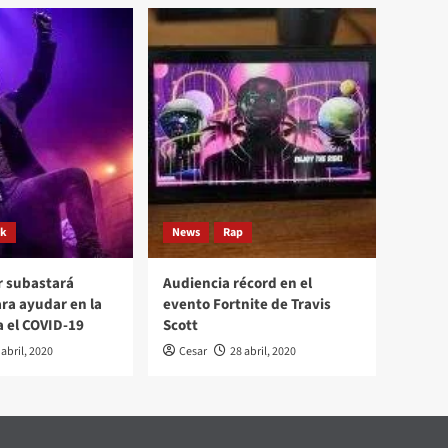
ck
News
Rap
r subastará
Audiencia récord en el
ara ayudar en la
evento Fortnite de Travis
a el COVID-19
Scott
 abril, 2020
Cesar
28 abril, 2020