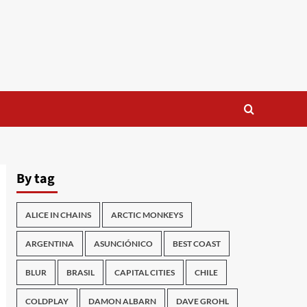
By tag
ALICE IN CHAINS
ARCTIC MONKEYS
ARGENTINA
ASUNCIÓNICO
BEST COAST
BLUR
BRASIL
CAPITAL CITIES
CHILE
COLDPLAY
DAMON ALBARN
DAVE GROHL