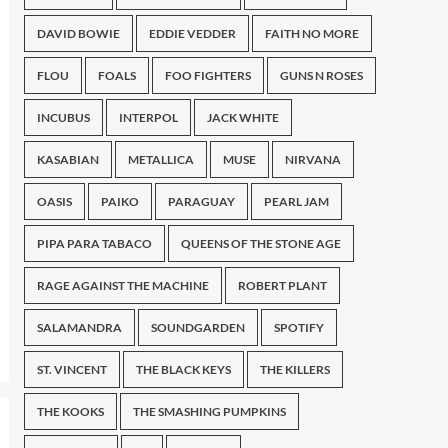
DAVID BOWIE
EDDIE VEDDER
FAITH NO MORE
FLOU
FOALS
FOO FIGHTERS
GUNS N ROSES
INCUBUS
INTERPOL
JACK WHITE
KASABIAN
METALLICA
MUSE
NIRVANA
OASIS
PAIKO
PARAGUAY
PEARL JAM
PIPA PARA TABACO
QUEENS OF THE STONE AGE
RAGE AGAINST THE MACHINE
ROBERT PLANT
SALAMANDRA
SOUNDGARDEN
SPOTIFY
ST. VINCENT
THE BLACK KEYS
THE KILLERS
THE KOOKS
THE SMASHING PUMPKINS