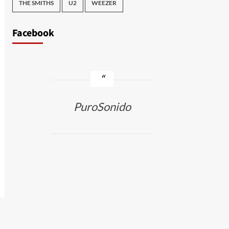
THE SMITHS
U2
WEEZER
Facebook
PuroSonido