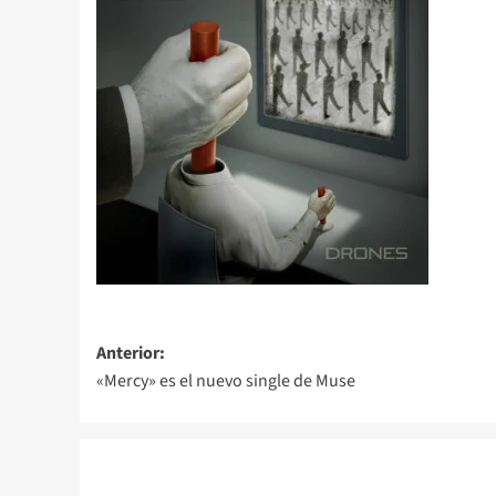
Navegación
Anterior:
«Mercy» es el nuevo single de Muse
de
entradas