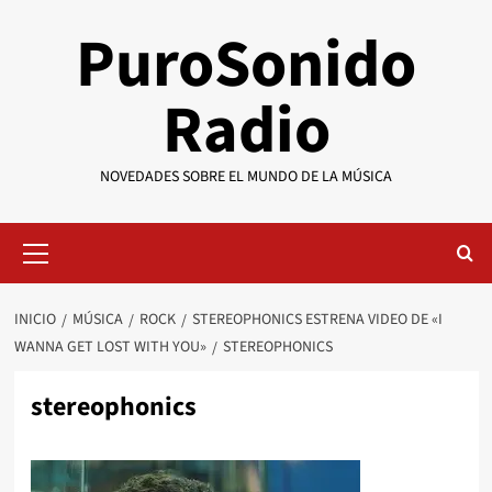
Saltar
PuroSonido
al
contenido
Radio
NOVEDADES SOBRE EL MUNDO DE LA MÚSICA
Menú
primario
INICIO
MÚSICA
ROCK
STEREOPHONICS ESTRENA VIDEO DE «I
WANNA GET LOST WITH YOU»
STEREOPHONICS
stereophonics