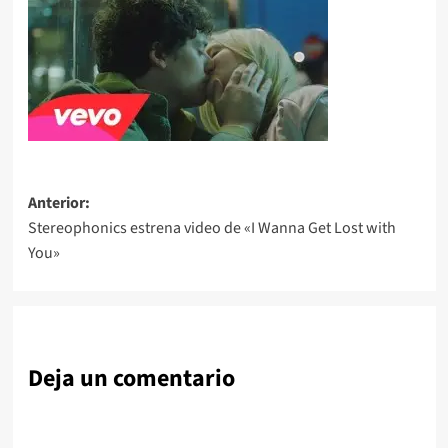
Navegación
Anterior:
Stereophonics estrena video de «I Wanna Get Lost with
de
You»
entradas
Deja un comentario