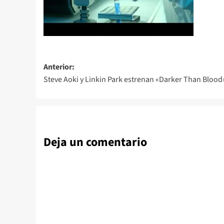
Navegación
Anterior:
Steve Aoki y Linkin Park estrenan «Darker Than Blood
de
entradas
Deja un comentario