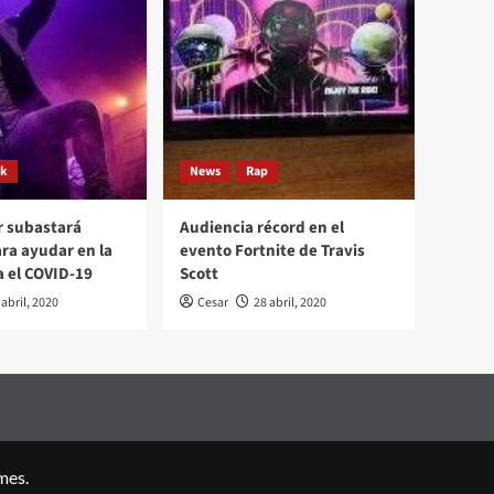
ck
News
Rap
r subastará
Audiencia récord en el
ara ayudar en la
evento Fortnite de Travis
a el COVID-19
Scott
 abril, 2020
Cesar
28 abril, 2020
mes.