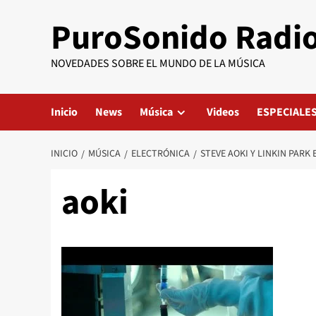
Saltar
PuroSonido Radi
al
contenido
NOVEDADES SOBRE EL MUNDO DE LA MÚSICA
Inicio
News
Música
Videos
ESPECIALE
INICIO
MÚSICA
ELECTRÓNICA
STEVE AOKI Y LINKIN PAR
aoki