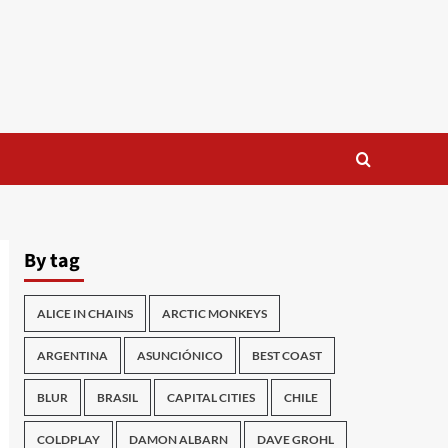
By tag
ALICE IN CHAINS
ARCTIC MONKEYS
ARGENTINA
ASUNCIÓNICO
BEST COAST
BLUR
BRASIL
CAPITAL CITIES
CHILE
COLDPLAY
DAMON ALBARN
DAVE GROHL