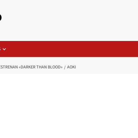
o
S
K ESTRENAN «DARKER THAN BLOOD»
AOKI