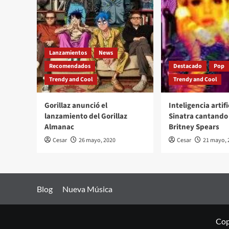
Lanzamientos
News
Recomendados
Destacado
Pop
Trendy and Cool
Trendy and Cool
Gorillaz anunció el
Inteligencia artifi
lanzamiento del Gorillaz
Sinatra cantando 
Almanac
Britney Spears
Cesar
26 mayo, 2020
Cesar
21 mayo, 
Blog
Nueva Música
Cop