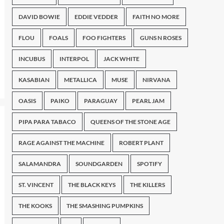
DAVID BOWIE
EDDIE VEDDER
FAITH NO MORE
FLOU
FOALS
FOO FIGHTERS
GUNS N ROSES
INCUBUS
INTERPOL
JACK WHITE
KASABIAN
METALLICA
MUSE
NIRVANA
OASIS
PAIKO
PARAGUAY
PEARL JAM
PIPA PARA TABACO
QUEENS OF THE STONE AGE
RAGE AGAINST THE MACHINE
ROBERT PLANT
SALAMANDRA
SOUNDGARDEN
SPOTIFY
ST. VINCENT
THE BLACK KEYS
THE KILLERS
THE KOOKS
THE SMASHING PUMPKINS