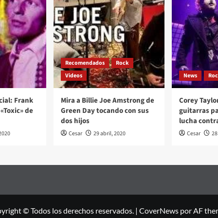
Recomendados
Rock
Videos
News
Ro
cial: Frank
Mira a Billie Joe Amstrong de
Corey Taylo
«Toxic» de
Green Day tocando con sus
guitarras p
dos hijos
lucha contr
2020
Cesar
29 abril, 2020
Cesar
28
yright © Todos los derechos reservados.
|
CoverNews
por AF the