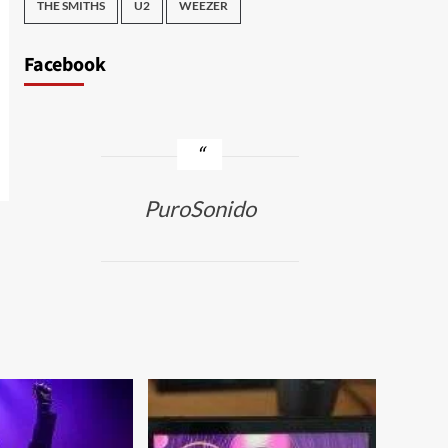
THE SMITHS
U2
WEEZER
Facebook
PuroSonido