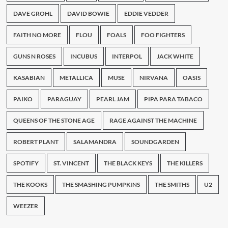
DAVE GROHL
DAVID BOWIE
EDDIE VEDDER
FAITH NO MORE
FLOU
FOALS
FOO FIGHTERS
GUNS N ROSES
INCUBUS
INTERPOL
JACK WHITE
KASABIAN
METALLICA
MUSE
NIRVANA
OASIS
PAIKO
PARAGUAY
PEARL JAM
PIPA PARA TABACO
QUEENS OF THE STONE AGE
RAGE AGAINST THE MACHINE
ROBERT PLANT
SALAMANDRA
SOUNDGARDEN
SPOTIFY
ST. VINCENT
THE BLACK KEYS
THE KILLERS
THE KOOKS
THE SMASHING PUMPKINS
THE SMITHS
U2
WEEZER