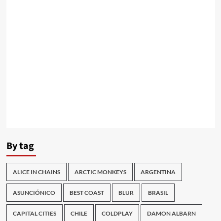
By tag
ALICE IN CHAINS
ARCTIC MONKEYS
ARGENTINA
ASUNCIÓNICO
BEST COAST
BLUR
BRASIL
CAPITAL CITIES
CHILE
COLDPLAY
DAMON ALBARN