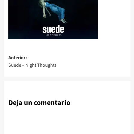
Navegación
Anterior:
Suede – Night Thoughts
de
entradas
Deja un comentario