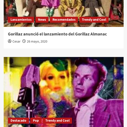
Lanzamientos
News
Recomendados
Trendy and Cool
Gorillaz anunció el lanzamiento del Gorillaz Almanac
Cesar
26 mayo, 2020
Destacado
Pop
Trendy and Cool