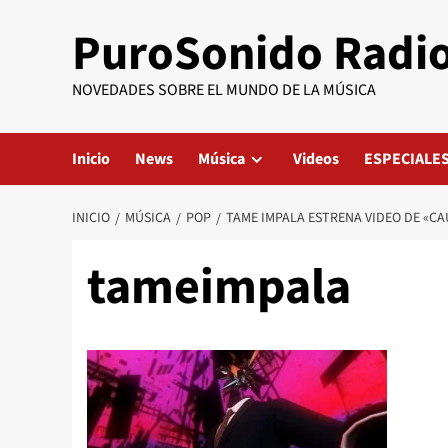
Saltar
PuroSonido Radi
al
contenido
NOVEDADES SOBRE EL MUNDO DE LA MÚSICA
Inicio
News
Música
Videos
ESPECIALE
INICIO
MÚSICA
POP
TAME IMPALA ESTRENA VIDEO DE «CAU
tameimpala