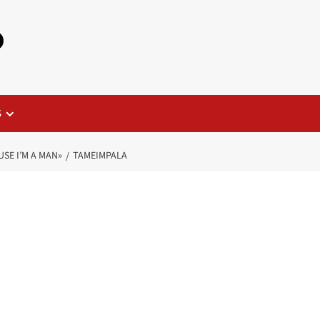
o
S
SE I’M A MAN»
TAMEIMPALA