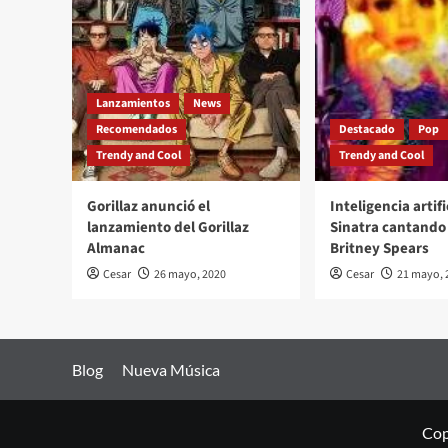
Lanzamientos
News
Recomendados
Destacado
Pop
Trendy and Cool
Trendy and Cool
Gorillaz anunció el
Inteligencia artifi
lanzamiento del Gorillaz
Sinatra cantando 
Almanac
Britney Spears
Cesar
26 mayo, 2020
Cesar
21 mayo, 
Blog
Nueva Música
Cop