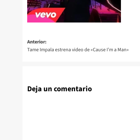
Navegación
Anterior:
Tame Impala estrena video de «Cause I’m a Man»
de
entradas
Deja un comentario