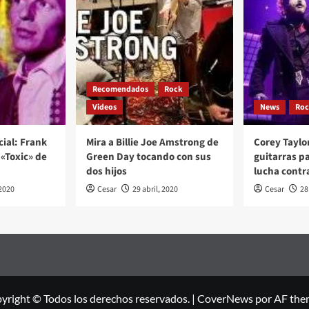
Recomendados
Rock
Videos
News
Ro
cial: Frank
Mira a Billie Joe Amstrong de
Corey Taylo
«Toxic» de
Green Day tocando con sus
guitarras p
dos hijos
lucha contr
2020
Cesar
29 abril, 2020
Cesar
28
yright © Todos los derechos reservados.
|
CoverNews
por AF the