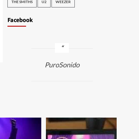
THE SMITHS
U2
WEEZER
Facebook
PuroSonido