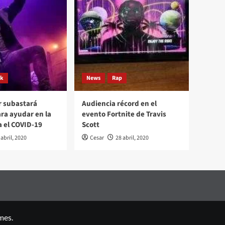
ck
News
Rap
r subastará
Audiencia récord en el
ara ayudar en la
evento Fortnite de Travis
a el COVID-19
Scott
 abril, 2020
Cesar
28 abril, 2020
mes.