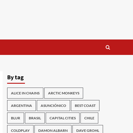
By tag
ALICE IN CHAINS
ARCTIC MONKEYS
ARGENTINA
ASUNCIÓNICO
BEST COAST
BLUR
BRASIL
CAPITAL CITIES
CHILE
COLDPLAY
DAMON ALBARN
DAVE GROHL