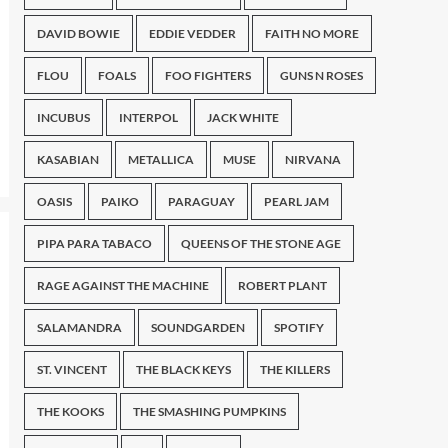
DAVID BOWIE
EDDIE VEDDER
FAITH NO MORE
FLOU
FOALS
FOO FIGHTERS
GUNS N ROSES
INCUBUS
INTERPOL
JACK WHITE
KASABIAN
METALLICA
MUSE
NIRVANA
OASIS
PAIKO
PARAGUAY
PEARL JAM
PIPA PARA TABACO
QUEENS OF THE STONE AGE
RAGE AGAINST THE MACHINE
ROBERT PLANT
SALAMANDRA
SOUNDGARDEN
SPOTIFY
ST. VINCENT
THE BLACK KEYS
THE KILLERS
THE KOOKS
THE SMASHING PUMPKINS