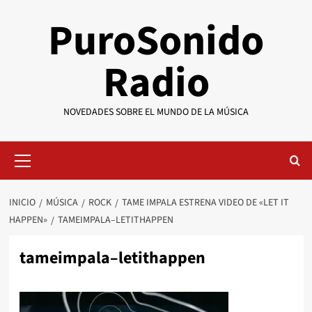
Saltar
PuroSonido
al
contenido
Radio
NOVEDADES SOBRE EL MUNDO DE LA MÚSICA
Menú
primario
INICIO
MÚSICA
ROCK
TAME IMPALA ESTRENA VIDEO DE «LET IT
HAPPEN»
TAMEIMPALA–LETITHAPPEN
tameimpala–letithappen