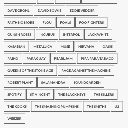
DAVE GROHL
DAVID BOWIE
EDDIE VEDDER
FAITH NO MORE
FLOU
FOALS
FOO FIGHTERS
GUNS N ROSES
INCUBUS
INTERPOL
JACK WHITE
KASABIAN
METALLICA
MUSE
NIRVANA
OASIS
PAIKO
PARAGUAY
PEARL JAM
PIPA PARA TABACO
QUEENS OF THE STONE AGE
RAGE AGAINST THE MACHINE
ROBERT PLANT
SALAMANDRA
SOUNDGARDEN
SPOTIFY
ST. VINCENT
THE BLACK KEYS
THE KILLERS
THE KOOKS
THE SMASHING PUMPKINS
THE SMITHS
U2
WEEZER