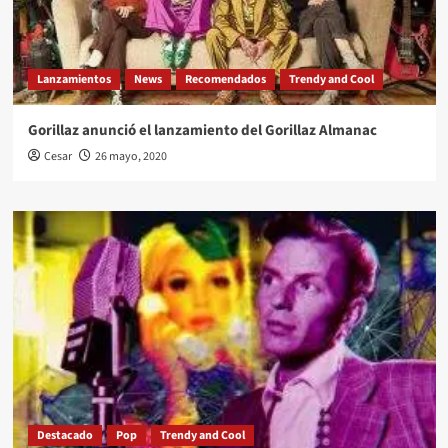
Lanzamientos
News
Recomendados
Trendy and Cool
Gorillaz anunció el lanzamiento del Gorillaz Almanac
Cesar
26 mayo, 2020
Destacado
Pop
Trendy and Cool