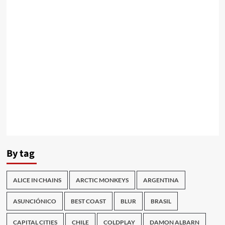
By tag
ALICE IN CHAINS
ARCTIC MONKEYS
ARGENTINA
ASUNCIÓNICO
BEST COAST
BLUR
BRASIL
CAPITAL CITIES
CHILE
COLDPLAY
DAMON ALBARN