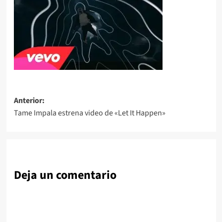
Navegación
Anterior:
Tame Impala estrena video de «Let It Happen»
de
entradas
Deja un comentario