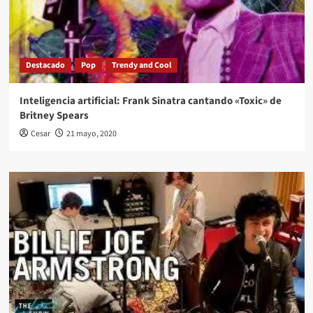
Destacado
Pop
Trendy and Cool
Inteligencia artificial: Frank Sinatra cantando «Toxic» de
Britney Spears
Cesar
21 mayo, 2020