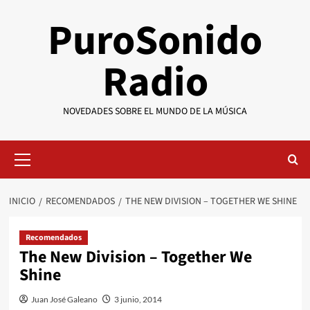
Saltar
PuroSonido
al
contenido
Radio
NOVEDADES SOBRE EL MUNDO DE LA MÚSICA
Menú
primario
INICIO
RECOMENDADOS
THE NEW DIVISION – TOGETHER WE SHINE
Recomendados
The New Division – Together We
Shine
Juan José Galeano
3 junio, 2014