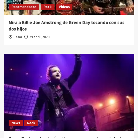
Recomendados
Rock
Videos
Mira a Billie Joe Amstrong de Green Day tocando con sus
dos hijos
Cesar
29 abril, 2020
News
Rock