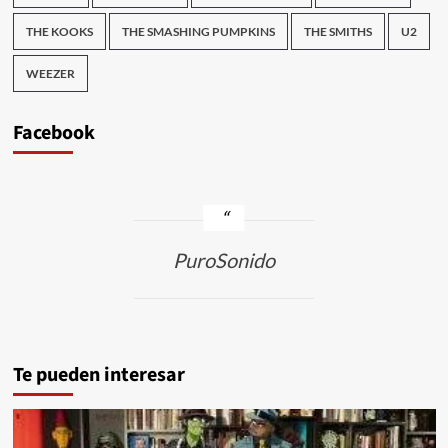
THE KOOKS
THE SMASHING PUMPKINS
THE SMITHS
U2
WEEZER
Facebook
PuroSonido
Te pueden interesar