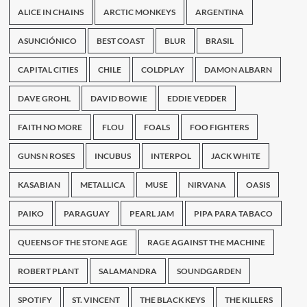
ALICE IN CHAINS
ARCTIC MONKEYS
ARGENTINA
ASUNCIÓNICO
BEST COAST
BLUR
BRASIL
CAPITAL CITIES
CHILE
COLDPLAY
DAMON ALBARN
DAVE GROHL
DAVID BOWIE
EDDIE VEDDER
FAITH NO MORE
FLOU
FOALS
FOO FIGHTERS
GUNS N ROSES
INCUBUS
INTERPOL
JACK WHITE
KASABIAN
METALLICA
MUSE
NIRVANA
OASIS
PAIKO
PARAGUAY
PEARL JAM
PIPA PARA TABACO
QUEENS OF THE STONE AGE
RAGE AGAINST THE MACHINE
ROBERT PLANT
SALAMANDRA
SOUNDGARDEN
SPOTIFY
ST. VINCENT
THE BLACK KEYS
THE KILLERS