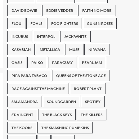
DAVID BOWIE
EDDIE VEDDER
FAITH NO MORE
FLOU
FOALS
FOO FIGHTERS
GUNS N ROSES
INCUBUS
INTERPOL
JACK WHITE
KASABIAN
METALLICA
MUSE
NIRVANA
OASIS
PAIKO
PARAGUAY
PEARL JAM
PIPA PARA TABACO
QUEENS OF THE STONE AGE
RAGE AGAINST THE MACHINE
ROBERT PLANT
SALAMANDRA
SOUNDGARDEN
SPOTIFY
ST. VINCENT
THE BLACK KEYS
THE KILLERS
THE KOOKS
THE SMASHING PUMPKINS