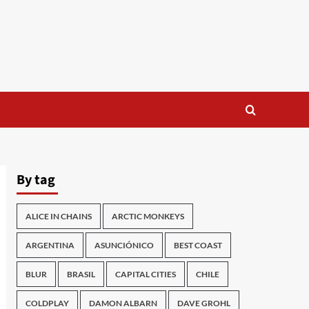
By tag
ALICE IN CHAINS
ARCTIC MONKEYS
ARGENTINA
ASUNCIÓNICO
BEST COAST
BLUR
BRASIL
CAPITAL CITIES
CHILE
COLDPLAY
DAMON ALBARN
DAVE GROHL