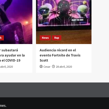
ck
News
Rap
r subastará
Audiencia récord en el
ara ayudar en la
evento Fortnite de Travis
a el COVID-19
Scott
 abril, 2020
Cesar
28 abril, 2020
mes.