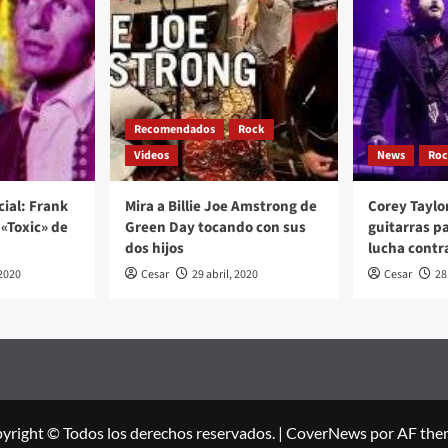
Recomendados
Rock
Videos
News
Ro
cial: Frank
Mira a Billie Joe Amstrong de
Corey Taylo
«Toxic» de
Green Day tocando con sus
guitarras p
dos hijos
lucha contr
2020
Cesar
29 abril, 2020
Cesar
28
yright © Todos los derechos reservados.
|
CoverNews
por AF the