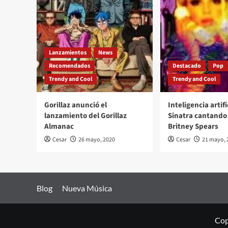
Lanzamientos
News
Recomendados
Destacado
Pop
Trendy and Cool
Trendy and Cool
Gorillaz anunció el
Inteligencia artifi
lanzamiento del Gorillaz
Sinatra cantando 
Almanac
Britney Spears
Cesar
26 mayo, 2020
Cesar
21 mayo, 
Blog
Nueva Música
Cop