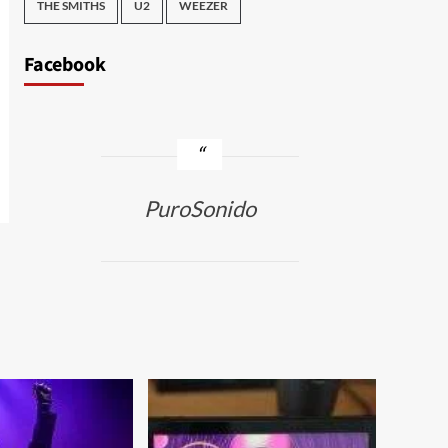
THE SMITHS
U2
WEEZER
Facebook
PuroSonido