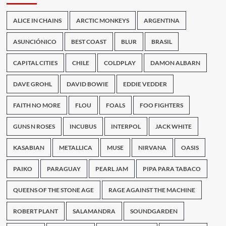
ALICE IN CHAINS
ARCTIC MONKEYS
ARGENTINA
ASUNCIÓNICO
BEST COAST
BLUR
BRASIL
CAPITAL CITIES
CHILE
COLDPLAY
DAMON ALBARN
DAVE GROHL
DAVID BOWIE
EDDIE VEDDER
FAITH NO MORE
FLOU
FOALS
FOO FIGHTERS
GUNS N ROSES
INCUBUS
INTERPOL
JACK WHITE
KASABIAN
METALLICA
MUSE
NIRVANA
OASIS
PAIKO
PARAGUAY
PEARL JAM
PIPA PARA TABACO
QUEENS OF THE STONE AGE
RAGE AGAINST THE MACHINE
ROBERT PLANT
SALAMANDRA
SOUNDGARDEN