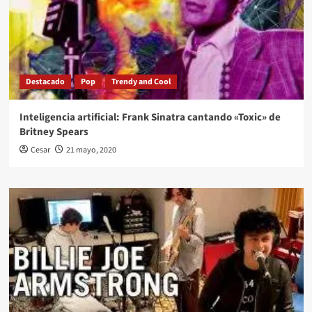
Destacado
Pop
Trendy and Cool
Inteligencia artificial: Frank Sinatra cantando «Toxic» de
Britney Spears
Cesar
21 mayo, 2020