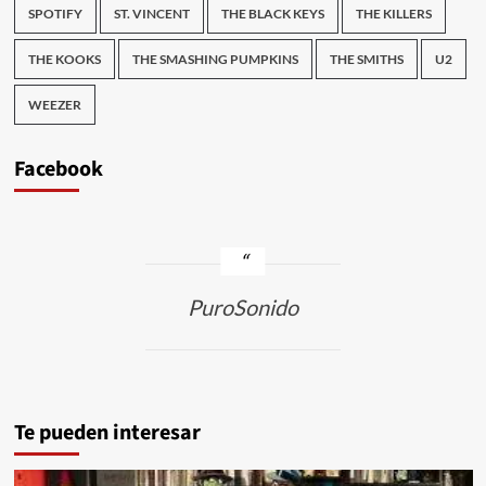
SPOTIFY
ST. VINCENT
THE BLACK KEYS
THE KILLERS
THE KOOKS
THE SMASHING PUMPKINS
THE SMITHS
U2
WEEZER
Facebook
PuroSonido
Te pueden interesar