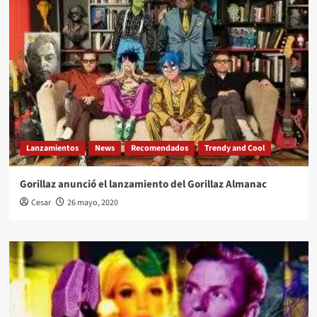
Lanzamientos
News
Recomendados
Trendy and Cool
Gorillaz anunció el lanzamiento del Gorillaz Almanac
Cesar
26 mayo, 2020