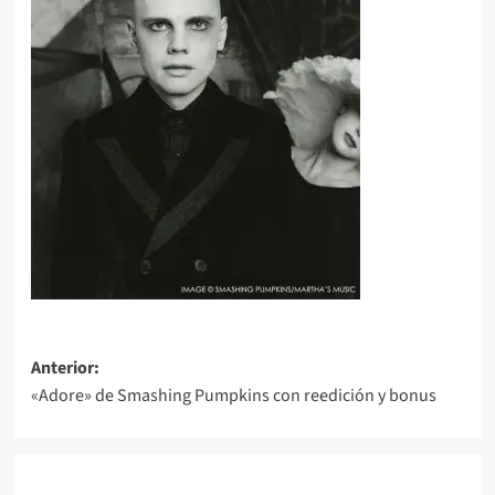
Navegación
Anterior:
«Adore» de Smashing Pumpkins con reedición y bonus
de
entradas