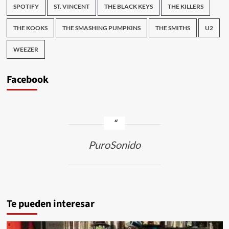
SPOTIFY
ST. VINCENT
THE BLACK KEYS
THE KILLERS
THE KOOKS
THE SMASHING PUMPKINS
THE SMITHS
U2
WEEZER
Facebook
PuroSonido
Te pueden interesar