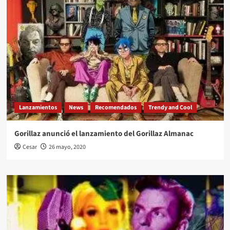
Lanzamientos
News
Recomendados
Trendy and Cool
Gorillaz anunció el lanzamiento del Gorillaz Almanac
Cesar
26 mayo, 2020