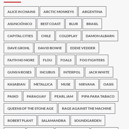
ALICE IN CHAINS
ARCTIC MONKEYS
ARGENTINA
ASUNCIÓNICO
BEST COAST
BLUR
BRASIL
CAPITAL CITIES
CHILE
COLDPLAY
DAMON ALBARN
DAVE GROHL
DAVID BOWIE
EDDIE VEDDER
FAITH NO MORE
FLOU
FOALS
FOO FIGHTERS
GUNS N ROSES
INCUBUS
INTERPOL
JACK WHITE
KASABIAN
METALLICA
MUSE
NIRVANA
OASIS
PAIKO
PARAGUAY
PEARL JAM
PIPA PARA TABACO
QUEENS OF THE STONE AGE
RAGE AGAINST THE MACHINE
ROBERT PLANT
SALAMANDRA
SOUNDGARDEN