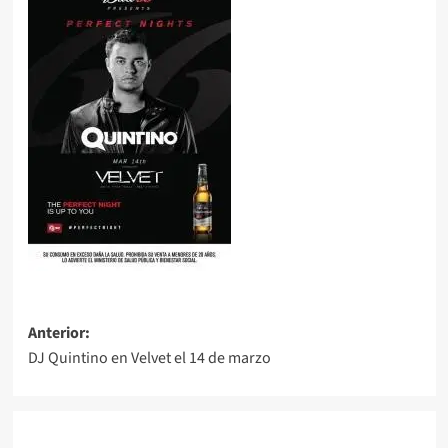
Navegación
Anterior:
DJ Quintino en Velvet el 14 de marzo
de
entradas