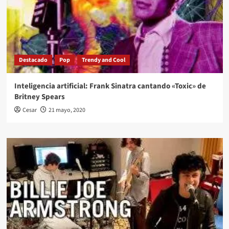
Destacado
Pop
Trendy and Cool
Inteligencia artificial: Frank Sinatra cantando «Toxic» de
Britney Spears
Cesar
21 mayo, 2020