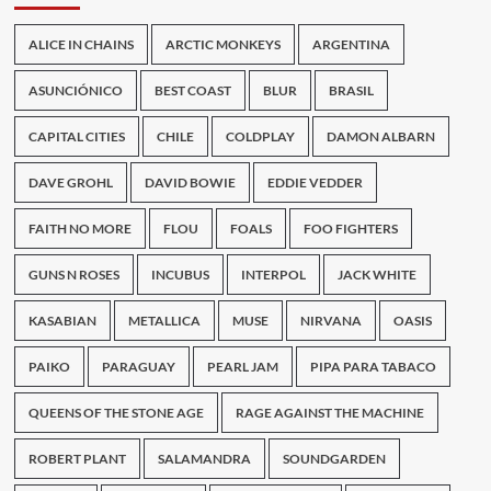
ALICE IN CHAINS
ARCTIC MONKEYS
ARGENTINA
ASUNCIÓNICO
BEST COAST
BLUR
BRASIL
CAPITAL CITIES
CHILE
COLDPLAY
DAMON ALBARN
DAVE GROHL
DAVID BOWIE
EDDIE VEDDER
FAITH NO MORE
FLOU
FOALS
FOO FIGHTERS
GUNS N ROSES
INCUBUS
INTERPOL
JACK WHITE
KASABIAN
METALLICA
MUSE
NIRVANA
OASIS
PAIKO
PARAGUAY
PEARL JAM
PIPA PARA TABACO
QUEENS OF THE STONE AGE
RAGE AGAINST THE MACHINE
ROBERT PLANT
SALAMANDRA
SOUNDGARDEN