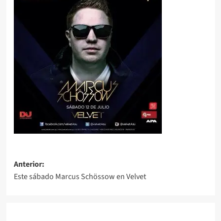
Navegación
Anterior:
Este sábado Marcus Schössow en Velvet
de
entradas