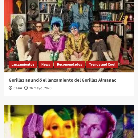
Lanzamientos
News
Recomendados
Trendy and Cool
Gorillaz anunció el lanzamiento del Gorillaz Almanac
Cesar
26 mayo, 2020