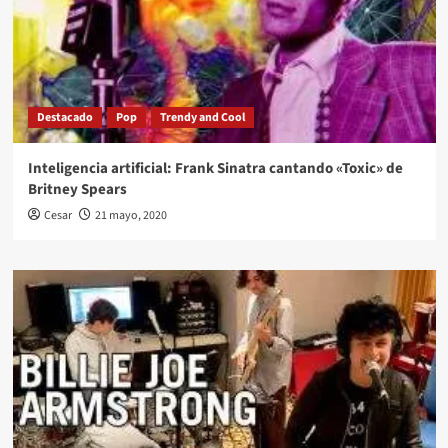
Destacado
Pop
Trendy and Cool
Inteligencia artificial: Frank Sinatra cantando «Toxic» de
Britney Spears
Cesar
21 mayo, 2020