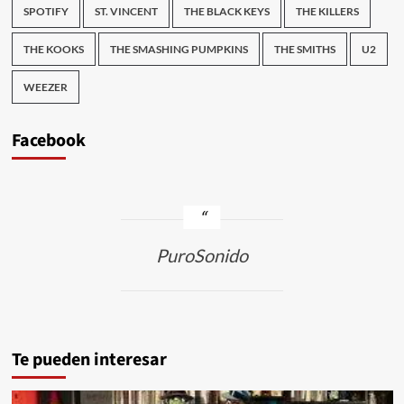
SPOTIFY
ST. VINCENT
THE BLACK KEYS
THE KILLERS
THE KOOKS
THE SMASHING PUMPKINS
THE SMITHS
U2
WEEZER
Facebook
PuroSonido
Te pueden interesar