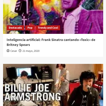
Destacado
Pop
Trendy and Cool
Inteligencia artificial: Frank Sinatra cantando «Toxic» de
Britney Spears
Cesar
21 mayo, 2020