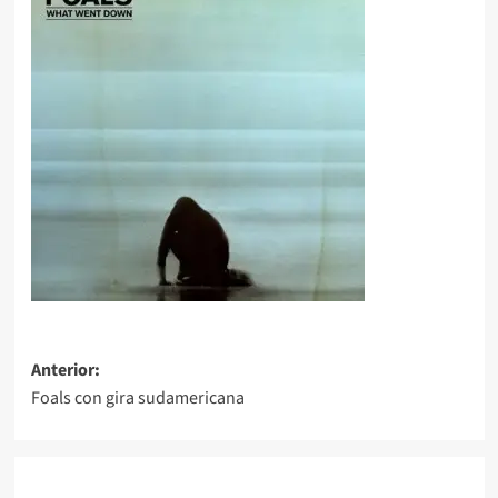
Navegación
Anterior:
Foals con gira sudamericana
de
entradas