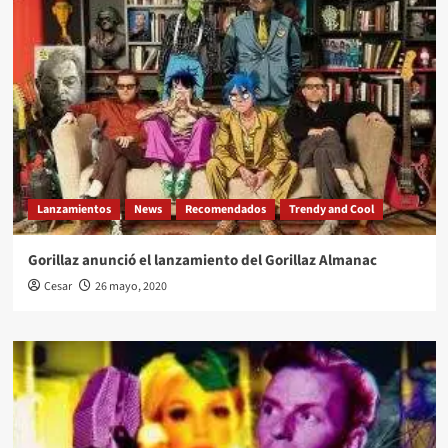
Lanzamientos
News
Recomendados
Trendy and Cool
Gorillaz anunció el lanzamiento del Gorillaz Almanac
Cesar
26 mayo, 2020