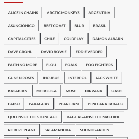
ALICE IN CHAINS
ARCTIC MONKEYS
ARGENTINA
ASUNCIÓNICO
BEST COAST
BLUR
BRASIL
CAPITAL CITIES
CHILE
COLDPLAY
DAMON ALBARN
DAVE GROHL
DAVID BOWIE
EDDIE VEDDER
FAITH NO MORE
FLOU
FOALS
FOO FIGHTERS
GUNS N ROSES
INCUBUS
INTERPOL
JACK WHITE
KASABIAN
METALLICA
MUSE
NIRVANA
OASIS
PAIKO
PARAGUAY
PEARL JAM
PIPA PARA TABACO
QUEENS OF THE STONE AGE
RAGE AGAINST THE MACHINE
ROBERT PLANT
SALAMANDRA
SOUNDGARDEN