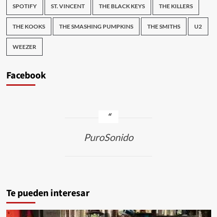
SPOTIFY
ST. VINCENT
THE BLACK KEYS
THE KILLERS
THE KOOKS
THE SMASHING PUMPKINS
THE SMITHS
U2
WEEZER
Facebook
PuroSonido
Te pueden interesar