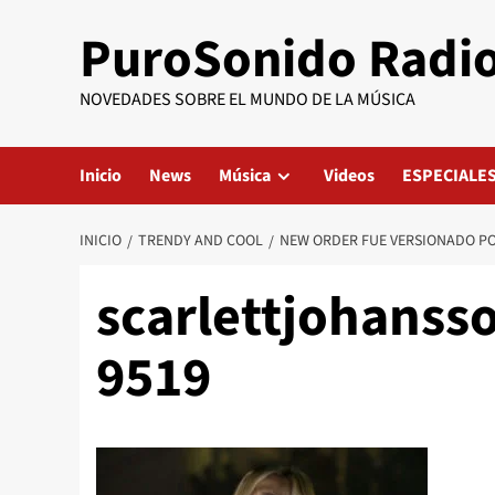
Saltar
PuroSonido Radi
al
contenido
NOVEDADES SOBRE EL MUNDO DE LA MÚSICA
Inicio
News
Música
Videos
ESPECIALE
INICIO
TRENDY AND COOL
NEW ORDER FUE VERSIONADO P
scarlettjohanss
9519