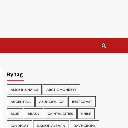
By tag
ALICE IN CHAINS
ARCTIC MONKEYS
ARGENTINA
ASUNCIÓNICO
BEST COAST
BLUR
BRASIL
CAPITAL CITIES
CHILE
COLDPLAY
DAMON ALBARN
DAVE GROHL