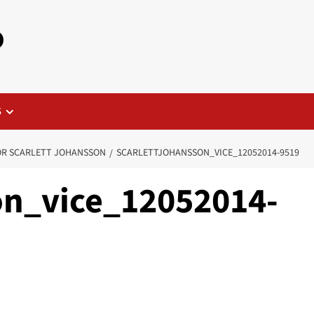
o
S
OR SCARLETT JOHANSSON
SCARLETTJOHANSSON_VICE_12052014-9519
on_vice_12052014-