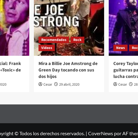
Recomendados
Rock
Videos
News
Ro
cial: Frank
Mira a Billie Joe Amstrong de
Corey Taylo
«Toxic» de
Green Day tocando con sus
guitarras p
dos hijos
lucha contr
2020
Cesar
29 abril, 2020
Cesar
28
yright © Todos los derechos reservados.
|
CoverNews
por AF the