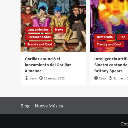
Lanzamientos
News
Recomendados
Destacado
Pop
Trendy and Cool
Trendy and Cool
Gorillaz anunció el
Inteligencia artifi
lanzamiento del Gorillaz
Sinatra cantando 
Almanac
Britney Spears
Cesar
26 mayo, 2020
Cesar
21 mayo, 
Blog
Nueva Música
Cop