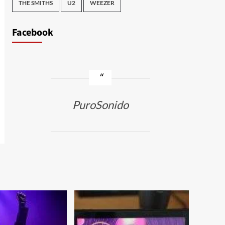
THE SMITHS
U2
WEEZER
Facebook
PuroSonido