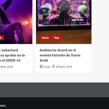
ck
News
Rap
r subastará
Audiencia récord en el
ara ayudar en la
evento Fortnite de Travis
a el COVID-19
Scott
 abril, 2020
Cesar
28 abril, 2020
mes.