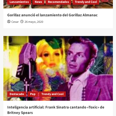
Lanzamientos
News
Recomendados
Trendy and Cool
Gorillaz anunció el lanzamiento del Gorillaz Almanac
Cesar
26 mayo, 2020
Destacado
Pop
Trendy and Cool
Inteligencia artificial: Frank Sinatra cantando «Toxic» de
Britney Spears