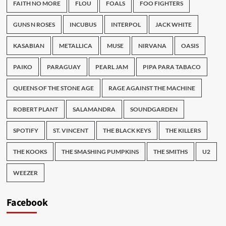
FAITH NO MORE
FLOU
FOALS
FOO FIGHTERS
GUNS N ROSES
INCUBUS
INTERPOL
JACK WHITE
KASABIAN
METALLICA
MUSE
NIRVANA
OASIS
PAIKO
PARAGUAY
PEARL JAM
PIPA PARA TABACO
QUEENS OF THE STONE AGE
RAGE AGAINST THE MACHINE
ROBERT PLANT
SALAMANDRA
SOUNDGARDEN
SPOTIFY
ST. VINCENT
THE BLACK KEYS
THE KILLERS
THE KOOKS
THE SMASHING PUMPKINS
THE SMITHS
U2
WEEZER
Facebook