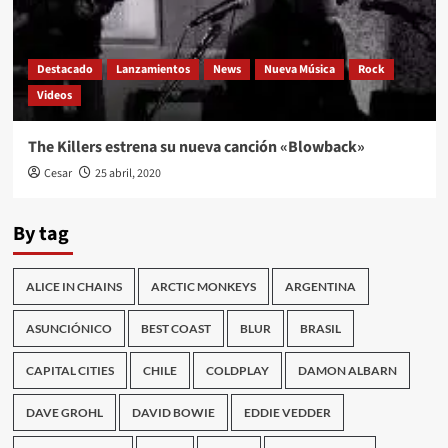
Destacado
Lanzamientos
News
Nueva Música
Rock
Videos
The Killers estrena su nueva canción «Blowback»
Cesar
25 abril, 2020
By tag
ALICE IN CHAINS
ARCTIC MONKEYS
ARGENTINA
ASUNCIÓNICO
BEST COAST
BLUR
BRASIL
CAPITAL CITIES
CHILE
COLDPLAY
DAMON ALBARN
DAVE GROHL
DAVID BOWIE
EDDIE VEDDER