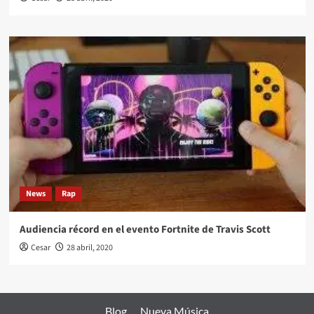
News
Rap
Audiencia récord en el evento Fortnite de Travis Scott
Cesar
28 abril, 2020
Blog
Nueva Música