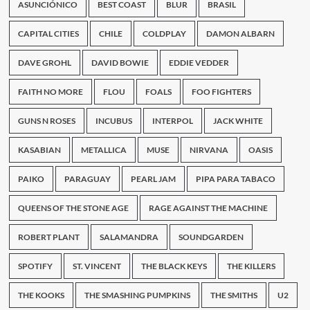
ASUNCIÓNICO
BEST COAST
BLUR
BRASIL
CAPITAL CITIES
CHILE
COLDPLAY
DAMON ALBARN
DAVE GROHL
DAVID BOWIE
EDDIE VEDDER
FAITH NO MORE
FLOU
FOALS
FOO FIGHTERS
GUNS N ROSES
INCUBUS
INTERPOL
JACK WHITE
KASABIAN
METALLICA
MUSE
NIRVANA
OASIS
PAIKO
PARAGUAY
PEARL JAM
PIPA PARA TABACO
QUEENS OF THE STONE AGE
RAGE AGAINST THE MACHINE
ROBERT PLANT
SALAMANDRA
SOUNDGARDEN
SPOTIFY
ST. VINCENT
THE BLACK KEYS
THE KILLERS
THE KOOKS
THE SMASHING PUMPKINS
THE SMITHS
U2