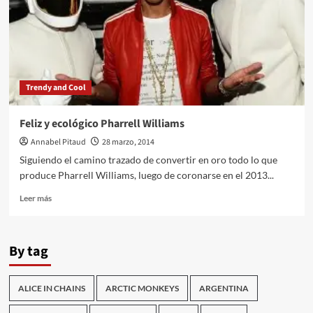
Trendy and Cool
Feliz y ecológico Pharrell Williams
Annabel Pitaud
28 marzo, 2014
Siguiendo el camino trazado de convertir en oro todo lo que
produce Pharrell Williams, luego de coronarse en el 2013...
Leer
Leer más
más
sobre
Feliz
By tag
y
ecológico
Pharrell
ALICE IN CHAINS
ARCTIC MONKEYS
ARGENTINA
Williams