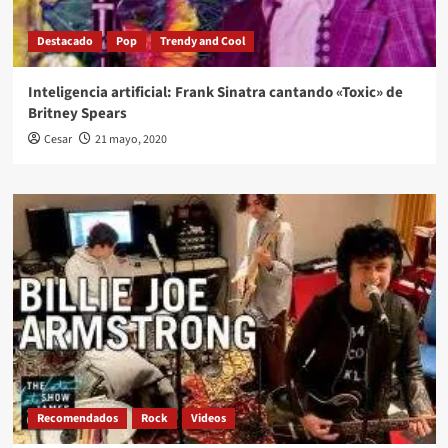
Destacado
Pop
Trendy and Cool
Inteligencia artificial: Frank Sinatra cantando «Toxic» de
Britney Spears
Cesar
21 mayo, 2020
Recomendados
Rock
Videos