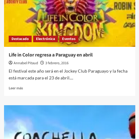
Destacado
Electrónica
Eventos
Life in Color regresa a Paraguay en abril
Annabel Pitaud
3 febrero, 2016
El festival este año será en el Jockey Club Paraguayo y la fecha
está marcada para el 23 de abril....
Leer
Leer más
más
sobre
Life
in
Color
regresa
a
Paraguay