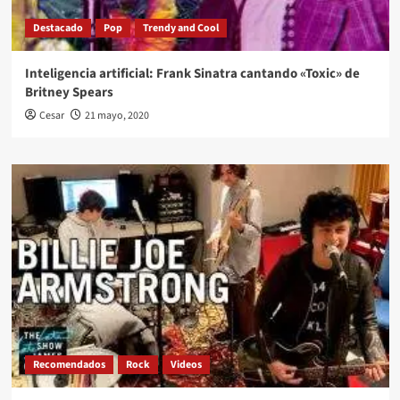
Destacado
Pop
Trendy and Cool
Inteligencia artificial: Frank Sinatra cantando «Toxic» de
Britney Spears
Cesar
21 mayo, 2020
Recomendados
Rock
Videos