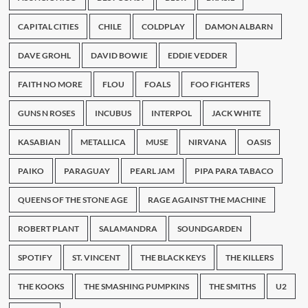
en
Coachella
CAPITAL CITIES
CHILE
COLDPLAY
DAMON ALBARN
2015
DAVE GROHL
DAVID BOWIE
EDDIE VEDDER
FAITH NO MORE
FLOU
FOALS
FOO FIGHTERS
GUNS N ROSES
INCUBUS
INTERPOL
JACK WHITE
KASABIAN
METALLICA
MUSE
NIRVANA
OASIS
PAIKO
PARAGUAY
PEARL JAM
PIPA PARA TABACO
QUEENS OF THE STONE AGE
RAGE AGAINST THE MACHINE
ROBERT PLANT
SALAMANDRA
SOUNDGARDEN
SPOTIFY
ST. VINCENT
THE BLACK KEYS
THE KILLERS
THE KOOKS
THE SMASHING PUMPKINS
THE SMITHS
U2