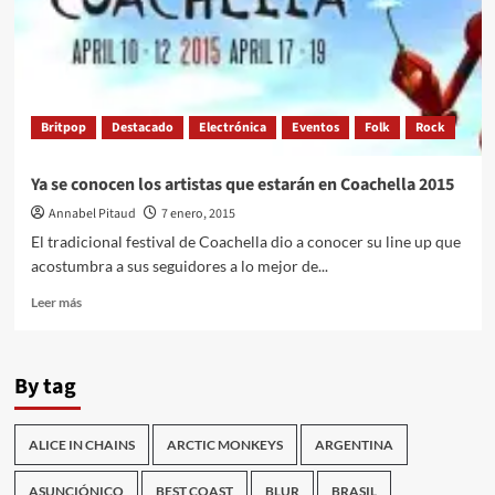
en
abril
Britpop
Destacado
Electrónica
Eventos
Folk
Rock
Ya se conocen los artistas que estarán en Coachella 2015
Annabel Pitaud
7 enero, 2015
El tradicional festival de Coachella dio a conocer su line up que
acostumbra a sus seguidores a lo mejor de...
Leer
Leer más
más
sobre
Ya
By tag
se
conocen
los
ALICE IN CHAINS
ARCTIC MONKEYS
ARGENTINA
artistas
que
estarán
ASUNCIÓNICO
BEST COAST
BLUR
BRASIL