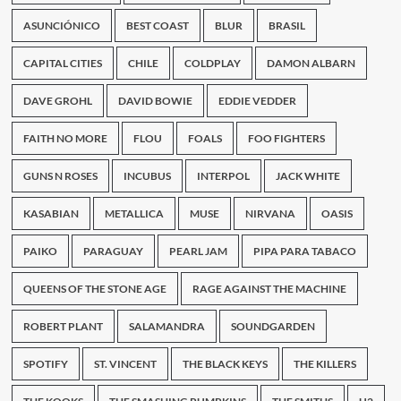
lo
libera
ASUNCIÓNICO
BEST COAST
BLUR
BRASIL
para
escuchar
CAPITAL CITIES
CHILE
COLDPLAY
DAMON ALBARN
online
DAVE GROHL
DAVID BOWIE
EDDIE VEDDER
FAITH NO MORE
FLOU
FOALS
FOO FIGHTERS
GUNS N ROSES
INCUBUS
INTERPOL
JACK WHITE
KASABIAN
METALLICA
MUSE
NIRVANA
OASIS
PAIKO
PARAGUAY
PEARL JAM
PIPA PARA TABACO
QUEENS OF THE STONE AGE
RAGE AGAINST THE MACHINE
ROBERT PLANT
SALAMANDRA
SOUNDGARDEN
SPOTIFY
ST. VINCENT
THE BLACK KEYS
THE KILLERS