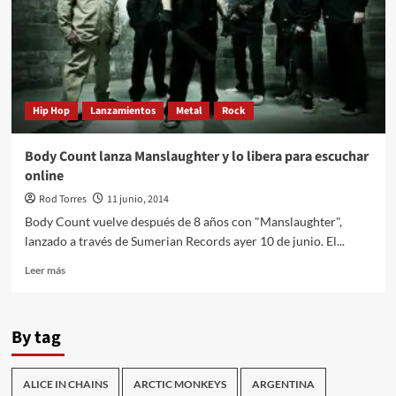
Hip Hop
Lanzamientos
Metal
Rock
Body Count lanza Manslaughter y lo libera para escuchar
online
Rod Torres
11 junio, 2014
Body Count vuelve después de 8 años con "Manslaughter",
lanzado a través de Sumerian Records ayer 10 de junio. El...
Leer
Leer más
más
sobre
Body
By tag
Count
lanza
Manslaughter
ALICE IN CHAINS
ARCTIC MONKEYS
ARGENTINA
y