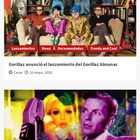
Lanzamientos
News
Recomendados
Trendy and Cool
Gorillaz anunció el lanzamiento del Gorillaz Almanac
Cesar
26 mayo, 2020