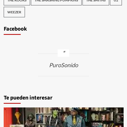
THE KOOKS
THE SMASHING PUMPKINS
THE SMITHS
U2
WEEZER
Facebook
PuroSonido
Te pueden interesar