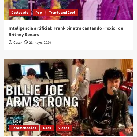
Destacado
Pop
Trendy and Cool
Inteligencia artificial: Frank Sinatra cantando «Toxic» de
Britney Spears
Cesar
21 mayo, 2020
Recomendados
Rock
Videos