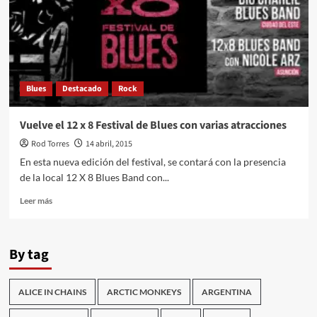
Blues
Destacado
Rock
Vuelve el 12 x 8 Festival de Blues con varias atracciones
Rod Torres
14 abril, 2015
En esta nueva edición del festival, se contará con la presencia
de la local 12 X 8 Blues Band con...
Leer
Leer más
más
sobre
Vuelve
By tag
el
12
x
ALICE IN CHAINS
ARCTIC MONKEYS
ARGENTINA
8
Festival