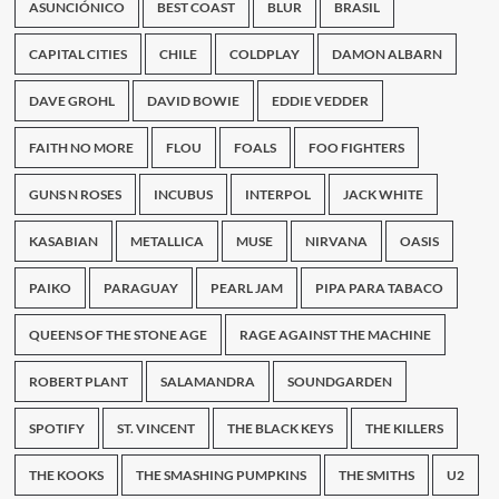
de
ASUNCIÓNICO
BEST COAST
BLUR
BRASIL
Blues
con
CAPITAL CITIES
CHILE
COLDPLAY
DAMON ALBARN
varias
atracciones
DAVE GROHL
DAVID BOWIE
EDDIE VEDDER
FAITH NO MORE
FLOU
FOALS
FOO FIGHTERS
GUNS N ROSES
INCUBUS
INTERPOL
JACK WHITE
KASABIAN
METALLICA
MUSE
NIRVANA
OASIS
PAIKO
PARAGUAY
PEARL JAM
PIPA PARA TABACO
QUEENS OF THE STONE AGE
RAGE AGAINST THE MACHINE
ROBERT PLANT
SALAMANDRA
SOUNDGARDEN
SPOTIFY
ST. VINCENT
THE BLACK KEYS
THE KILLERS
THE KOOKS
THE SMASHING PUMPKINS
THE SMITHS
U2