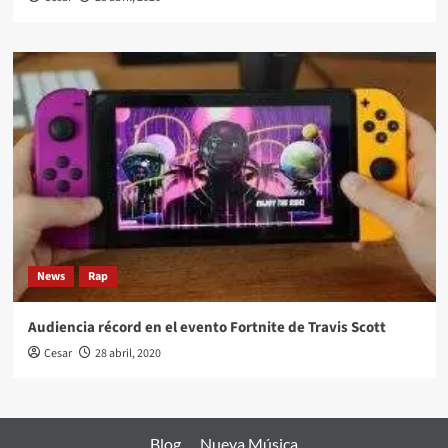
News
Rap
Audiencia récord en el evento Fortnite de Travis Scott
Cesar
28 abril, 2020
Blog
Nueva Música