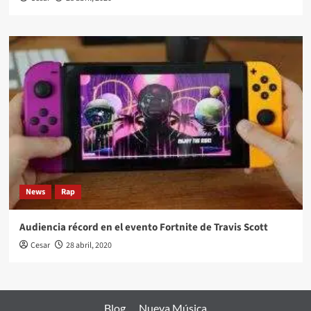
News
Rap
Audiencia récord en el evento Fortnite de Travis Scott
Cesar
28 abril, 2020
Blog
Nueva Música