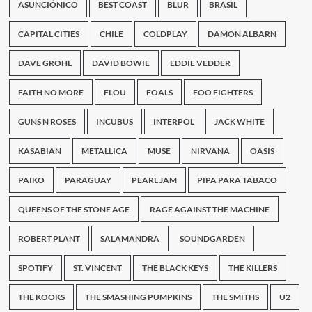
Colombia
ASUNCIÓNICO
BEST COAST
BLUR
BRASIL
en
el
CAPITAL CITIES
CHILE
COLDPLAY
DAMON ALBARN
2015
DAVE GROHL
DAVID BOWIE
EDDIE VEDDER
FAITH NO MORE
FLOU
FOALS
FOO FIGHTERS
GUNS N ROSES
INCUBUS
INTERPOL
JACK WHITE
KASABIAN
METALLICA
MUSE
NIRVANA
OASIS
PAIKO
PARAGUAY
PEARL JAM
PIPA PARA TABACO
QUEENS OF THE STONE AGE
RAGE AGAINST THE MACHINE
ROBERT PLANT
SALAMANDRA
SOUNDGARDEN
SPOTIFY
ST. VINCENT
THE BLACK KEYS
THE KILLERS
THE KOOKS
THE SMASHING PUMPKINS
THE SMITHS
U2