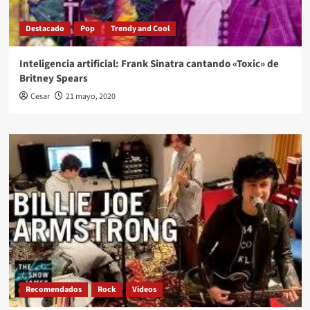
Destacado
Pop
Trendy and Cool
Inteligencia artificial: Frank Sinatra cantando «Toxic» de
Britney Spears
Cesar
21 mayo, 2020
Recomendados
Rock
Videos