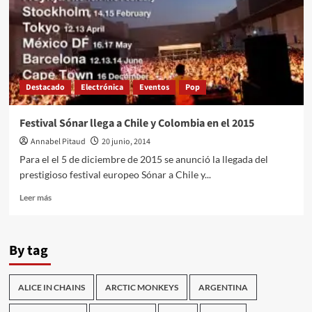
Destacado
Electrónica
Eventos
Pop
Festival Sónar llega a Chile y Colombia en el 2015
Annabel Pitaud
20 junio, 2014
Para el el 5 de diciembre de 2015 se anunció la llegada del
prestigioso festival europeo Sónar a Chile y...
Leer
Leer más
más
sobre
Festival
By tag
Sónar
llega
a
ALICE IN CHAINS
ARCTIC MONKEYS
ARGENTINA
Chile
y