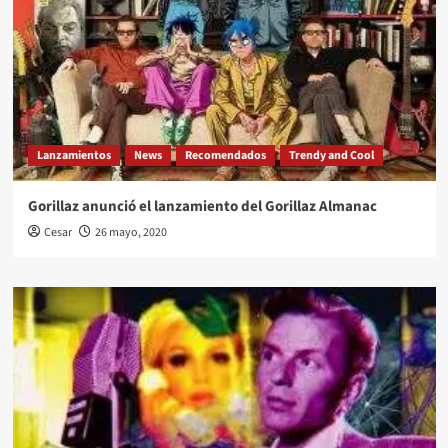
Lanzamientos
News
Recomendados
Trendy and Cool
Gorillaz anunció el lanzamiento del Gorillaz Almanac
Cesar
26 mayo, 2020