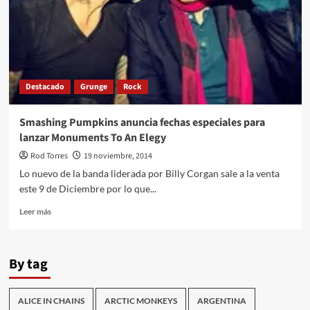
Destacado
Grunge
Rock
Smashing Pumpkins anuncia fechas especiales para
lanzar Monuments To An Elegy
Rod Torres
19 noviembre, 2014
Lo nuevo de la banda liderada por Billy Corgan sale a la venta
este 9 de Diciembre por lo que...
Leer
Leer más
más
sobre
Smashing
By tag
Pumpkins
anuncia
fechas
ALICE IN CHAINS
ARCTIC MONKEYS
ARGENTINA
especiales