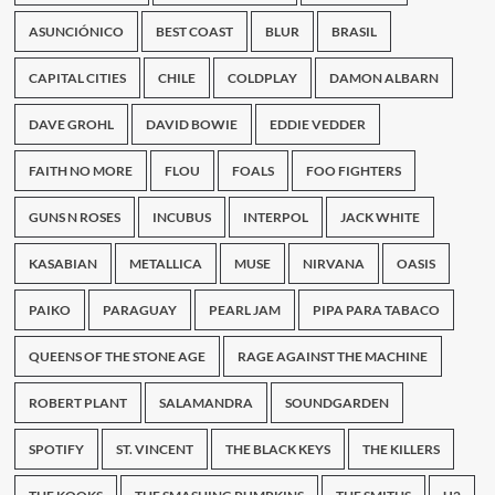
para
lanzar
ASUNCIÓNICO
BEST COAST
BLUR
BRASIL
Monuments
To
CAPITAL CITIES
CHILE
COLDPLAY
DAMON ALBARN
An
Elegy
DAVE GROHL
DAVID BOWIE
EDDIE VEDDER
FAITH NO MORE
FLOU
FOALS
FOO FIGHTERS
GUNS N ROSES
INCUBUS
INTERPOL
JACK WHITE
KASABIAN
METALLICA
MUSE
NIRVANA
OASIS
PAIKO
PARAGUAY
PEARL JAM
PIPA PARA TABACO
QUEENS OF THE STONE AGE
RAGE AGAINST THE MACHINE
ROBERT PLANT
SALAMANDRA
SOUNDGARDEN
SPOTIFY
ST. VINCENT
THE BLACK KEYS
THE KILLERS