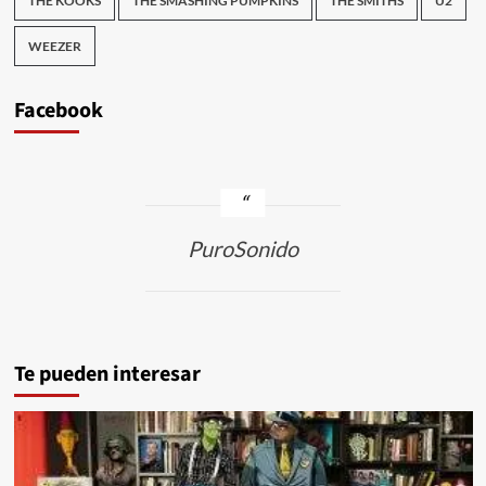
THE KOOKS
THE SMASHING PUMPKINS
THE SMITHS
U2
WEEZER
Facebook
PuroSonido
Te pueden interesar