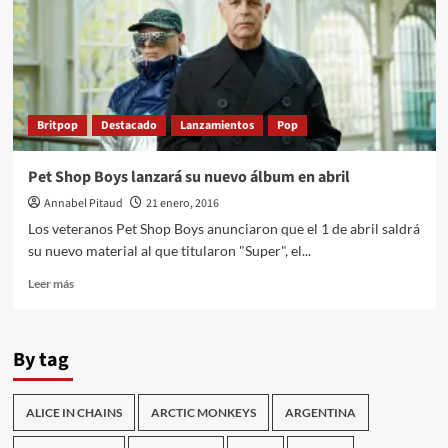
Britpop
Destacado
Lanzamientos
Pop
Pet Shop Boys lanzará su nuevo álbum en abril
Annabel Pitaud
21 enero, 2016
Los veteranos Pet Shop Boys anunciaron que el 1 de abril saldrá
su nuevo material al que titularon "Super", el...
Leer
Leer más
más
sobre
Pet
By tag
Shop
Boys
lanzará
ALICE IN CHAINS
ARCTIC MONKEYS
ARGENTINA
su
nuevo