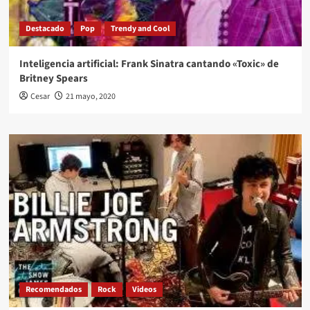
Destacado
Pop
Trendy and Cool
Inteligencia artificial: Frank Sinatra cantando «Toxic» de
Britney Spears
Cesar
21 mayo, 2020
Recomendados
Rock
Videos