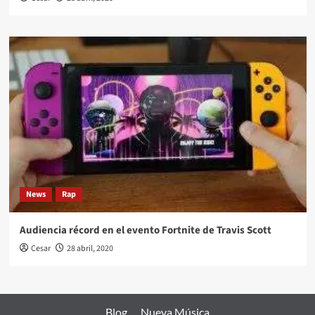
News
Rap
Audiencia récord en el evento Fortnite de Travis Scott
Cesar
28 abril, 2020
Blog
Nueva Música