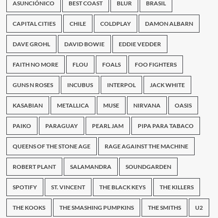
álbum
ASUNCIÓNICO
BEST COAST
BLUR
BRASIL
en
abril
CAPITAL CITIES
CHILE
COLDPLAY
DAMON ALBARN
DAVE GROHL
DAVID BOWIE
EDDIE VEDDER
FAITH NO MORE
FLOU
FOALS
FOO FIGHTERS
GUNS N ROSES
INCUBUS
INTERPOL
JACK WHITE
KASABIAN
METALLICA
MUSE
NIRVANA
OASIS
PAIKO
PARAGUAY
PEARL JAM
PIPA PARA TABACO
QUEENS OF THE STONE AGE
RAGE AGAINST THE MACHINE
ROBERT PLANT
SALAMANDRA
SOUNDGARDEN
SPOTIFY
ST. VINCENT
THE BLACK KEYS
THE KILLERS
THE KOOKS
THE SMASHING PUMPKINS
THE SMITHS
U2