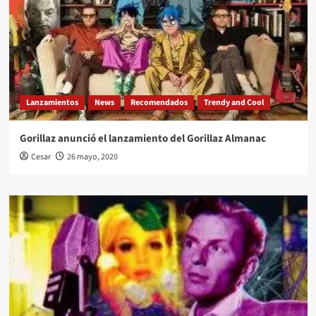
Lanzamientos
News
Recomendados
Trendy and Cool
Gorillaz anunció el lanzamiento del Gorillaz Almanac
Cesar
26 mayo, 2020