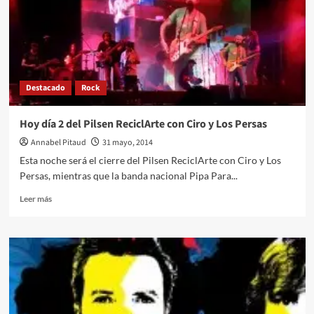
Destacado
Rock
Hoy día 2 del Pilsen ReciclArte con Ciro y Los Persas
Annabel Pitaud
31 mayo, 2014
Esta noche será el cierre del Pilsen ReciclArte con Ciro y Los
Persas, mientras que la banda nacional Pipa Para...
Leer
Leer más
más
sobre
Hoy
día
2
del
Pilsen
ReciclArte