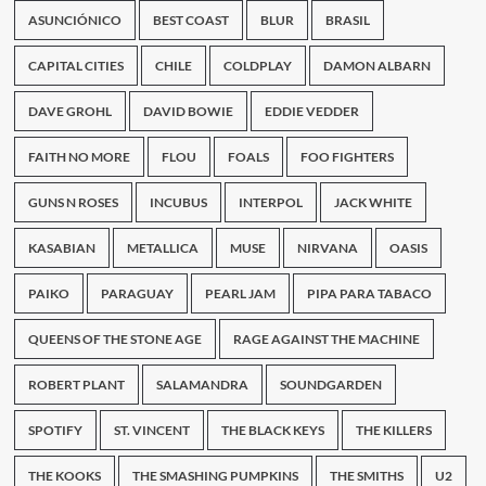
y
ASUNCIÓNICO
BEST COAST
BLUR
BRASIL
los
Persas
CAPITAL CITIES
CHILE
COLDPLAY
DAMON ALBARN
en
el
DAVE GROHL
DAVID BOWIE
EDDIE VEDDER
festival
ReciclARTE
FAITH NO MORE
FLOU
FOALS
FOO FIGHTERS
GUNS N ROSES
INCUBUS
INTERPOL
JACK WHITE
KASABIAN
METALLICA
MUSE
NIRVANA
OASIS
PAIKO
PARAGUAY
PEARL JAM
PIPA PARA TABACO
QUEENS OF THE STONE AGE
RAGE AGAINST THE MACHINE
ROBERT PLANT
SALAMANDRA
SOUNDGARDEN
SPOTIFY
ST. VINCENT
THE BLACK KEYS
THE KILLERS
THE KOOKS
THE SMASHING PUMPKINS
THE SMITHS
U2