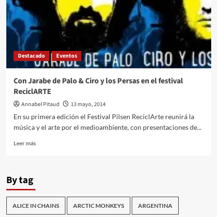
con
Ciro
y
Los
Persas
Destacado
Eventos
Con Jarabe de Palo & Ciro y los Persas en el festival
ReciclARTE
Annabel Pitaud
13 mayo, 2014
En su primera edición el Festival Pilsen ReciclArte reunirá la
música y el arte por el medioambiente, con presentaciones de...
Leer
Leer más
más
sobre
Con
By tag
Jarabe
de
Palo
ALICE IN CHAINS
ARCTIC MONKEYS
ARGENTINA
&
Ciro