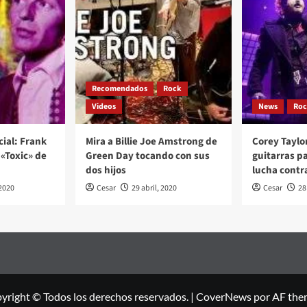
Recomendados
Rock
Videos
News
Ro
cial: Frank
Mira a Billie Joe Amstrong de
Corey Taylo
«Toxic» de
Green Day tocando con sus
guitarras p
dos hijos
lucha contr
2020
Cesar
29 abril, 2020
Cesar
28
yright © Todos los derechos reservados.
|
CoverNews
por AF the