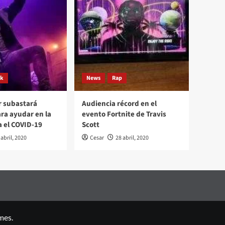
ck
News
Rap
r subastará
Audiencia récord en el
ara ayudar en la
evento Fortnite de Travis
a el COVID-19
Scott
 abril, 2020
Cesar
28 abril, 2020
mes.