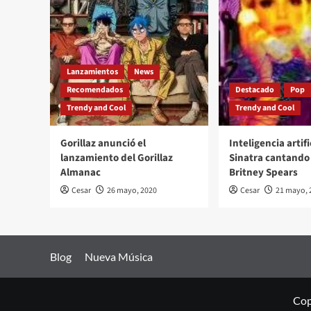
Lanzamientos
News
Recomendados
Destacado
Pop
Trendy and Cool
Trendy and Cool
Gorillaz anunció el
Inteligencia artifi
lanzamiento del Gorillaz
Sinatra cantando 
Almanac
Britney Spears
Cesar
26 mayo, 2020
Cesar
21 mayo, 
Blog
Nueva Música
Cop