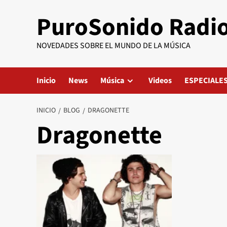
Saltar
PuroSonido Radi
al
contenido
NOVEDADES SOBRE EL MUNDO DE LA MÚSICA
Inicio
News
Música
Videos
ESPECIALE
INICIO
BLOG
DRAGONETTE
Dragonette