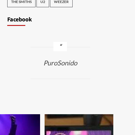
THE SMITHS
U2
WEEZER
Facebook
PuroSonido