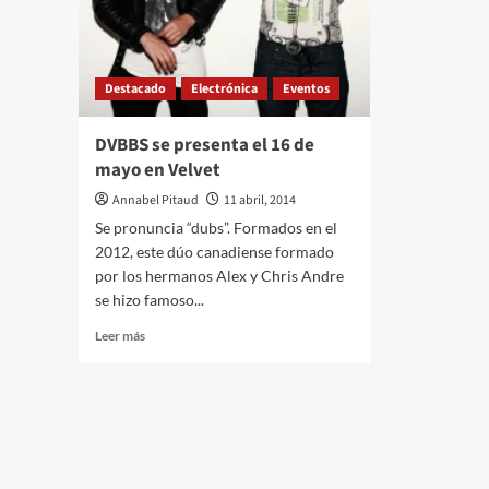
Destacado
Electrónica
Eventos
DVBBS se presenta el 16 de
mayo en Velvet
Annabel Pitaud
11 abril, 2014
Se pronuncia “dubs”. Formados en el
2012, este dúo canadiense formado
por los hermanos Alex y Chris Andre
se hizo famoso...
Leer
Leer más
más
sobre
DVBBS
se
presenta
el
16