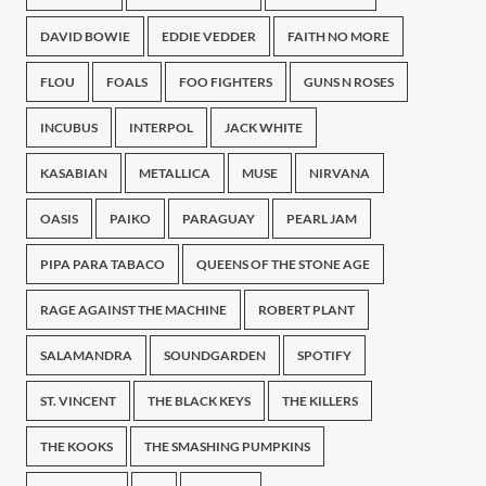
DAVID BOWIE
EDDIE VEDDER
FAITH NO MORE
FLOU
FOALS
FOO FIGHTERS
GUNS N ROSES
INCUBUS
INTERPOL
JACK WHITE
KASABIAN
METALLICA
MUSE
NIRVANA
OASIS
PAIKO
PARAGUAY
PEARL JAM
PIPA PARA TABACO
QUEENS OF THE STONE AGE
RAGE AGAINST THE MACHINE
ROBERT PLANT
SALAMANDRA
SOUNDGARDEN
SPOTIFY
ST. VINCENT
THE BLACK KEYS
THE KILLERS
THE KOOKS
THE SMASHING PUMPKINS