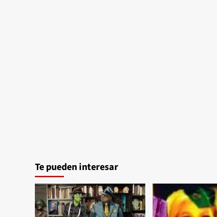
de
mayo
en
Velvet
Te pueden interesar