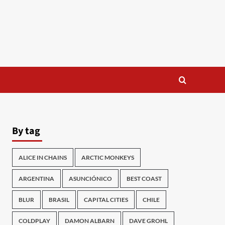
By tag
ALICE IN CHAINS
ARCTIC MONKEYS
ARGENTINA
ASUNCIÓNICO
BEST COAST
BLUR
BRASIL
CAPITAL CITIES
CHILE
COLDPLAY
DAMON ALBARN
DAVE GROHL