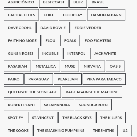
aproximación
ASUNCIÓNICO
BEST COAST
BLUR
BRASIL
(?)
CAPITAL CITIES
CHILE
COLDPLAY
DAMON ALBARN
DAVE GROHL
DAVID BOWIE
EDDIE VEDDER
FAITH NO MORE
FLOU
FOALS
FOO FIGHTERS
GUNS N ROSES
INCUBUS
INTERPOL
JACK WHITE
KASABIAN
METALLICA
MUSE
NIRVANA
OASIS
PAIKO
PARAGUAY
PEARL JAM
PIPA PARA TABACO
QUEENS OF THE STONE AGE
RAGE AGAINST THE MACHINE
ROBERT PLANT
SALAMANDRA
SOUNDGARDEN
SPOTIFY
ST. VINCENT
THE BLACK KEYS
THE KILLERS
THE KOOKS
THE SMASHING PUMPKINS
THE SMITHS
U2