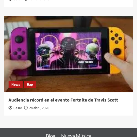
News
Rap
Audiencia récord en el evento Fortnite de Travis Scott
Cesar
28 abril, 2020
Blog
Nueva Música