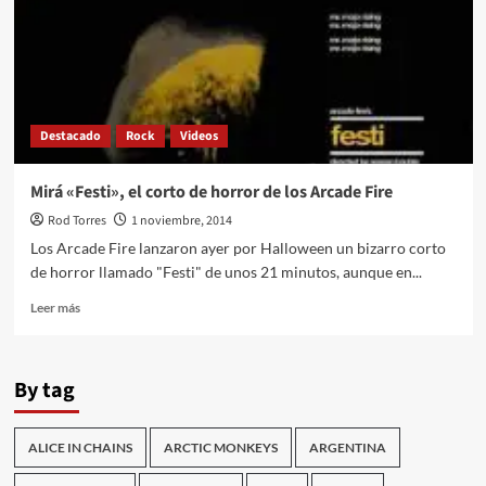
Destacado
Rock
Videos
Mirá «Festi», el corto de horror de los Arcade Fire
Rod Torres
1 noviembre, 2014
Los Arcade Fire lanzaron ayer por Halloween un bizarro corto
de horror llamado "Festi" de unos 21 minutos, aunque en...
Leer
Leer más
más
sobre
Mirá
By tag
«Festi»,
el
corto
ALICE IN CHAINS
ARCTIC MONKEYS
ARGENTINA
de
horror