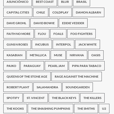
de
ASUNCIÓNICO
BEST COAST
BLUR
BRASIL
los
Arcade
CAPITAL CITIES
CHILE
COLDPLAY
DAMON ALBARN
Fire
DAVE GROHL
DAVID BOWIE
EDDIE VEDDER
FAITH NO MORE
FLOU
FOALS
FOO FIGHTERS
GUNS N ROSES
INCUBUS
INTERPOL
JACK WHITE
KASABIAN
METALLICA
MUSE
NIRVANA
OASIS
PAIKO
PARAGUAY
PEARL JAM
PIPA PARA TABACO
QUEENS OF THE STONE AGE
RAGE AGAINST THE MACHINE
ROBERT PLANT
SALAMANDRA
SOUNDGARDEN
SPOTIFY
ST. VINCENT
THE BLACK KEYS
THE KILLERS
THE KOOKS
THE SMASHING PUMPKINS
THE SMITHS
U2