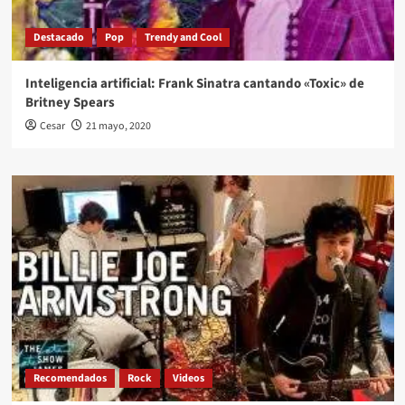
Destacado
Pop
Trendy and Cool
Inteligencia artificial: Frank Sinatra cantando «Toxic» de
Britney Spears
Cesar
21 mayo, 2020
Recomendados
Rock
Videos