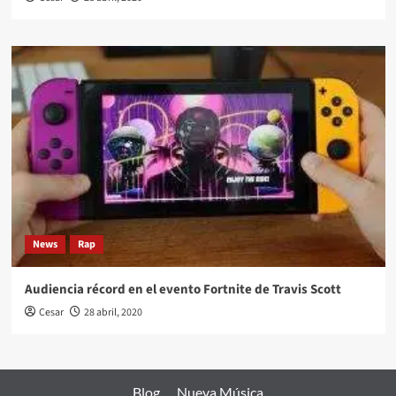
News
Rap
Audiencia récord en el evento Fortnite de Travis Scott
Cesar
28 abril, 2020
Blog
Nueva Música