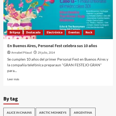
Britpop
Destacado
Electrónica
Eventos
Rock
En Buenos Aires, Personal Fest celebra sus 10 años
Annabel Pitaud
29 julio, 2014
Se cumplen 10 años del primer Personal Fest en Buenos Aires y
la compañía telefónica preparaun "GRAN FESTEJO GRAN"
para...
Leer
Leer más
más
sobre
En
By tag
Buenos
Aires,
Personal
ALICE IN CHAINS
ARCTIC MONKEYS
ARGENTINA
Fest