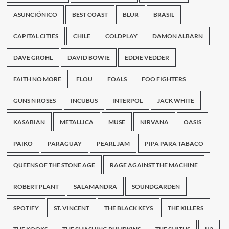
celebra
sus
ASUNCIÓNICO
BEST COAST
BLUR
BRASIL
10
años
CAPITAL CITIES
CHILE
COLDPLAY
DAMON ALBARN
DAVE GROHL
DAVID BOWIE
EDDIE VEDDER
FAITH NO MORE
FLOU
FOALS
FOO FIGHTERS
GUNS N ROSES
INCUBUS
INTERPOL
JACK WHITE
KASABIAN
METALLICA
MUSE
NIRVANA
OASIS
PAIKO
PARAGUAY
PEARL JAM
PIPA PARA TABACO
QUEENS OF THE STONE AGE
RAGE AGAINST THE MACHINE
ROBERT PLANT
SALAMANDRA
SOUNDGARDEN
SPOTIFY
ST. VINCENT
THE BLACK KEYS
THE KILLERS