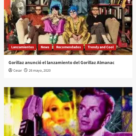
Lanzamientos
News
Recomendados
Trendy and Cool
Gorillaz anunció el lanzamiento del Gorillaz Almanac
Cesar
26 mayo, 2020