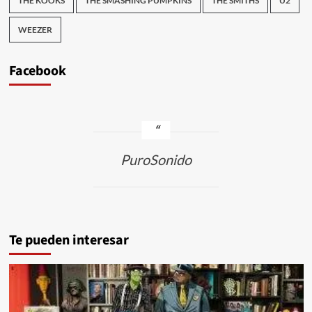
THE KOOKS
THE SMASHING PUMPKINS
THE SMITHS
U2
WEEZER
Facebook
PuroSonido
Te pueden interesar