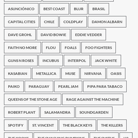
más
escuchadas
ASUNCIÓNICO
BEST COAST
BLUR
BRASIL
en
Paraguay
CAPITAL CITIES
CHILE
COLDPLAY
DAMON ALBARN
DAVE GROHL
DAVID BOWIE
EDDIE VEDDER
FAITH NO MORE
FLOU
FOALS
FOO FIGHTERS
GUNS N ROSES
INCUBUS
INTERPOL
JACK WHITE
KASABIAN
METALLICA
MUSE
NIRVANA
OASIS
PAIKO
PARAGUAY
PEARL JAM
PIPA PARA TABACO
QUEENS OF THE STONE AGE
RAGE AGAINST THE MACHINE
ROBERT PLANT
SALAMANDRA
SOUNDGARDEN
SPOTIFY
ST. VINCENT
THE BLACK KEYS
THE KILLERS