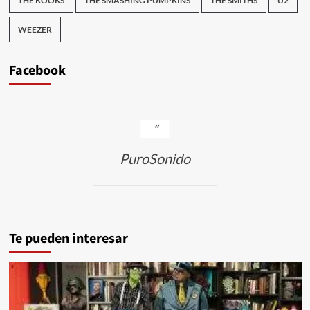
THE KOOKS
THE SMASHING PUMPKINS
THE SMITHS
U2
WEEZER
Facebook
PuroSonido
Te pueden interesar