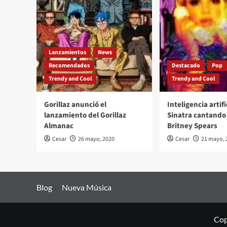
Lanzamientos
News
Recomendados
Destacado
Pop
Trendy and Cool
Trendy and Cool
Gorillaz anunció el
Inteligencia artifi
lanzamiento del Gorillaz
Sinatra cantando 
Almanac
Britney Spears
Cesar
26 mayo, 2020
Cesar
21 mayo, 
Blog
Nueva Música
Cop