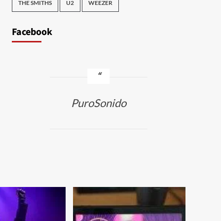
THE SMITHS
U2
WEEZER
Facebook
PuroSonido