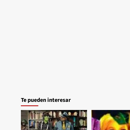
a
la
región
Te pueden interesar