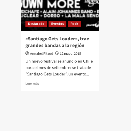
Destacado
Eventos
Rock
«Santiago Gets Louder», trae
grandes bandas a la región
Annabel Pitaud
12 mayo, 2015
Un nuevo festival se anunció en Chile
para el mes de setiembre: se trata de
"Santiago Gets Louder", un evento...
Leer
Leer más
más
sobre
«Santiago
Gets
Louder»,
trae
grandes
bandas