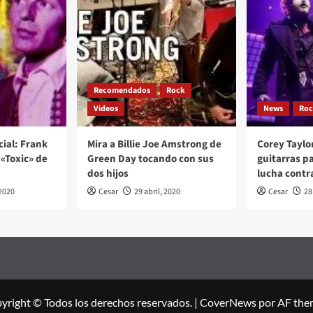
Recomendados
Rock
Videos
News
Ro
cial: Frank
Mira a Billie Joe Amstrong de
Corey Taylo
«Toxic» de
Green Day tocando con sus
guitarras p
dos hijos
lucha contr
2020
Cesar
29 abril, 2020
Cesar
28
yright © Todos los derechos reservados.
|
CoverNews
por AF the