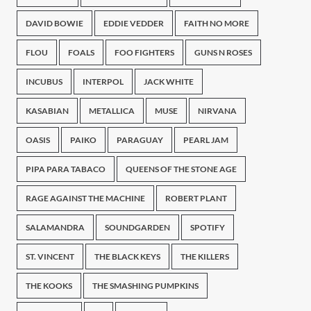
DAVID BOWIE
EDDIE VEDDER
FAITH NO MORE
FLOU
FOALS
FOO FIGHTERS
GUNS N ROSES
INCUBUS
INTERPOL
JACK WHITE
KASABIAN
METALLICA
MUSE
NIRVANA
OASIS
PAIKO
PARAGUAY
PEARL JAM
PIPA PARA TABACO
QUEENS OF THE STONE AGE
RAGE AGAINST THE MACHINE
ROBERT PLANT
SALAMANDRA
SOUNDGARDEN
SPOTIFY
ST. VINCENT
THE BLACK KEYS
THE KILLERS
THE KOOKS
THE SMASHING PUMPKINS