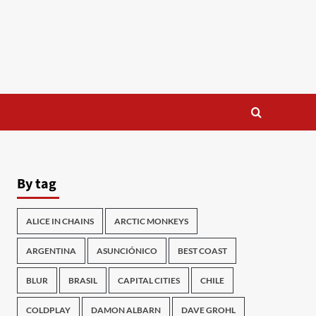
By tag
ALICE IN CHAINS
ARCTIC MONKEYS
ARGENTINA
ASUNCIÓNICO
BEST COAST
BLUR
BRASIL
CAPITAL CITIES
CHILE
COLDPLAY
DAMON ALBARN
DAVE GROHL