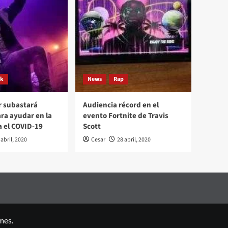
ck
News
Rap
r subastará
Audiencia récord en el
ara ayudar en la
evento Fortnite de Travis
a el COVID-19
Scott
 abril, 2020
Cesar
28 abril, 2020
mes.