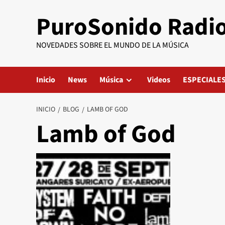
Saltar
PuroSonido Radi
al
contenido
NOVEDADES SOBRE EL MUNDO DE LA MÚSICA
Inicio
News
Música
Videos
ESPECIALE
INICIO
BLOG
LAMB OF GOD
Lamb of God