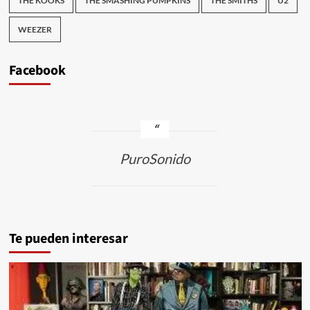
THE KOOKS
THE SMASHING PUMPKINS
THE SMITHS
U2
WEEZER
Facebook
PuroSonido
Te pueden interesar