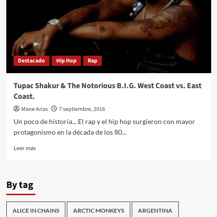
Destacado
Hip Hop
Rap
Tupac Shakur & The Notorious B.I.G. West Coast vs. East
Coast.
Mane Arias
7 septiembre, 2016
Un poco de historia... El rap y el hip hop surgieron con mayor
protagonismo en la década de los 80...
Leer
Leer más
más
sobre
Tupac
By tag
Shakur
&
The
ALICE IN CHAINS
ARCTIC MONKEYS
ARGENTINA
Notorious