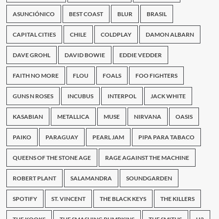
B.I.G.
West
ASUNCIÓNICO
BEST COAST
BLUR
BRASIL
Coast
vs.
CAPITAL CITIES
CHILE
COLDPLAY
DAMON ALBARN
East
Coast.
DAVE GROHL
DAVID BOWIE
EDDIE VEDDER
FAITH NO MORE
FLOU
FOALS
FOO FIGHTERS
GUNS N ROSES
INCUBUS
INTERPOL
JACK WHITE
KASABIAN
METALLICA
MUSE
NIRVANA
OASIS
PAIKO
PARAGUAY
PEARL JAM
PIPA PARA TABACO
QUEENS OF THE STONE AGE
RAGE AGAINST THE MACHINE
ROBERT PLANT
SALAMANDRA
SOUNDGARDEN
SPOTIFY
ST. VINCENT
THE BLACK KEYS
THE KILLERS