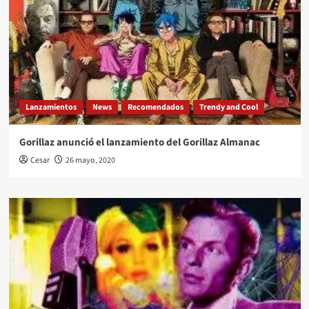
Lanzamientos
News
Recomendados
Trendy and Cool
Gorillaz anunció el lanzamiento del Gorillaz Almanac
Cesar
26 mayo, 2020