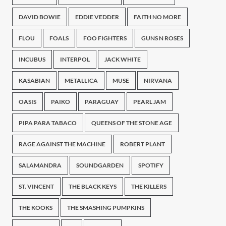
DAVID BOWIE
EDDIE VEDDER
FAITH NO MORE
FLOU
FOALS
FOO FIGHTERS
GUNS N ROSES
INCUBUS
INTERPOL
JACK WHITE
KASABIAN
METALLICA
MUSE
NIRVANA
OASIS
PAIKO
PARAGUAY
PEARL JAM
PIPA PARA TABACO
QUEENS OF THE STONE AGE
RAGE AGAINST THE MACHINE
ROBERT PLANT
SALAMANDRA
SOUNDGARDEN
SPOTIFY
ST. VINCENT
THE BLACK KEYS
THE KILLERS
THE KOOKS
THE SMASHING PUMPKINS