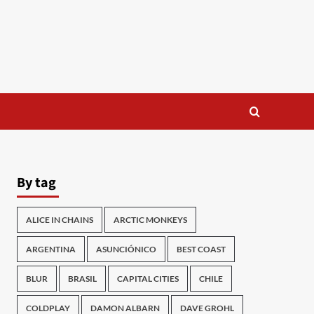
By tag
ALICE IN CHAINS
ARCTIC MONKEYS
ARGENTINA
ASUNCIÓNICO
BEST COAST
BLUR
BRASIL
CAPITAL CITIES
CHILE
COLDPLAY
DAMON ALBARN
DAVE GROHL