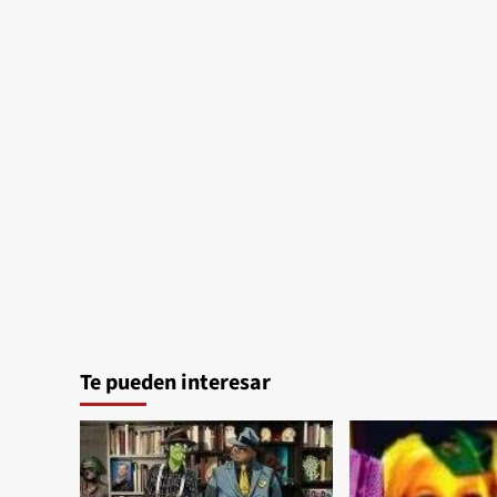
P.O.D.
Te pueden interesar