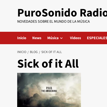
Saltar
PuroSonido Radi
al
contenido
NOVEDADES SOBRE EL MUNDO DE LA MÚSICA
Inicio
News
Música
Videos
ESPECIALE
INICIO
BLOG
SICK OF IT ALL
Sick of it All