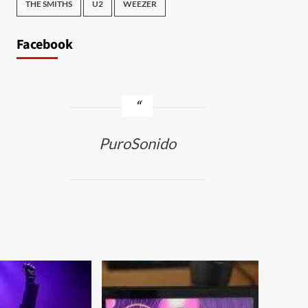
THE SMITHS
U2
WEEZER
Facebook
PuroSonido