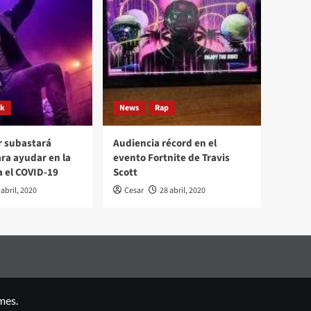
ck
News
Rap
r subastará
Audiencia récord en el
ara ayudar en la
evento Fortnite de Travis
a el COVID-19
Scott
 abril, 2020
Cesar
28 abril, 2020
mes.