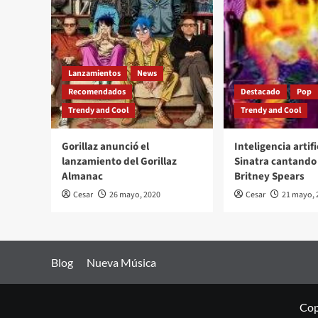
Lanzamientos
News
Recomendados
Destacado
Pop
Trendy and Cool
Trendy and Cool
Gorillaz anunció el
Inteligencia artifi
lanzamiento del Gorillaz
Sinatra cantando 
Almanac
Britney Spears
Cesar
26 mayo, 2020
Cesar
21 mayo, 
Blog
Nueva Música
Cop