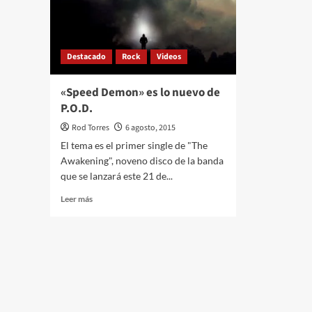
Destacado
Rock
Videos
«Speed Demon» es lo nuevo de
P.O.D.
Rod Torres
6 agosto, 2015
El tema es el primer single de "The
Awakening", noveno disco de la banda
que se lanzará este 21 de...
Leer
Leer más
más
sobre
«Speed
Demon»
es
lo
nuevo
de