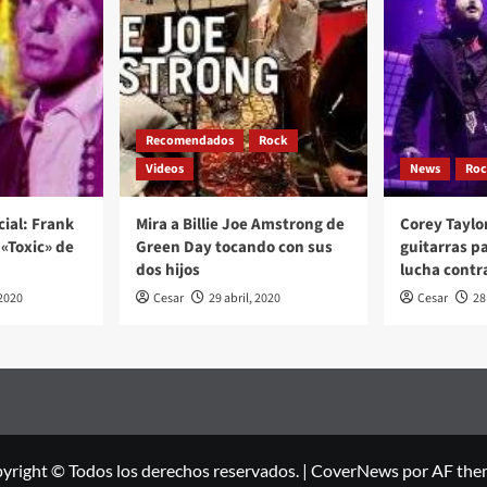
Recomendados
Rock
Videos
News
Ro
cial: Frank
Mira a Billie Joe Amstrong de
Corey Taylo
«Toxic» de
Green Day tocando con sus
guitarras p
dos hijos
lucha contr
2020
Cesar
29 abril, 2020
Cesar
28
yright © Todos los derechos reservados.
|
CoverNews
por AF the