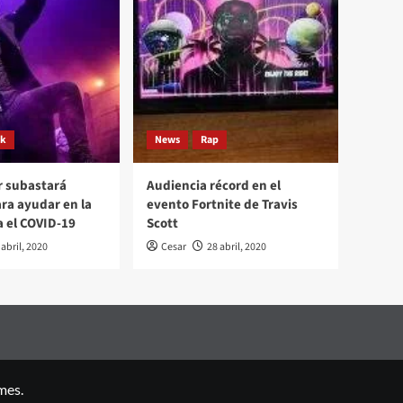
ck
News
Rap
r subastará
Audiencia récord en el
ara ayudar en la
evento Fortnite de Travis
a el COVID-19
Scott
 abril, 2020
Cesar
28 abril, 2020
mes.