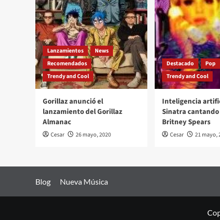
Lanzamientos
News
Recomendados
Destacado
Pop
Trendy and Cool
Trendy and Cool
Gorillaz anunció el
Inteligencia artifi
lanzamiento del Gorillaz
Sinatra cantando 
Almanac
Britney Spears
Cesar
26 mayo, 2020
Cesar
21 mayo, 
Blog
Nueva Música
Cop