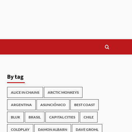
By tag
ALICE IN CHAINS
ARCTIC MONKEYS
ARGENTINA
ASUNCIÓNICO
BEST COAST
BLUR
BRASIL
CAPITAL CITIES
CHILE
COLDPLAY
DAMON ALBARN
DAVE GROHL