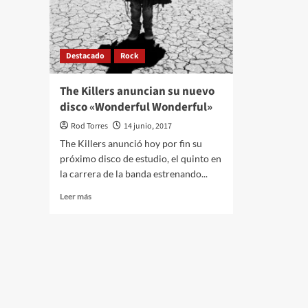
Destacado
Rock
The Killers anuncian su nuevo
disco «Wonderful Wonderful»
Rod Torres
14 junio, 2017
The Killers anunció hoy por fin su
próximo disco de estudio, el quinto en
la carrera de la banda estrenando...
Leer
Leer más
más
sobre
The
Killers
anuncian
su
nuevo
disco