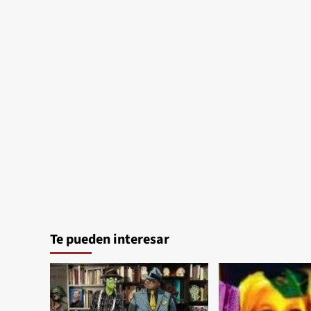
«Wonderful
Wonderful»
Te pueden interesar