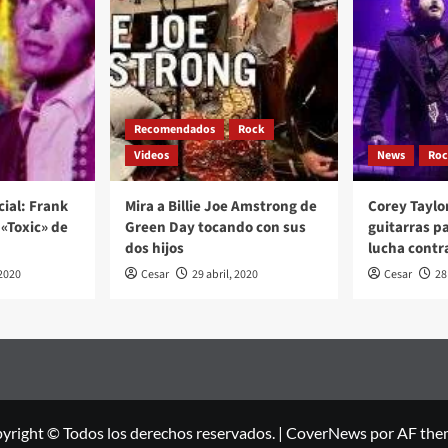
Recomendados
Rock
Videos
News
Ro
cial: Frank
Mira a Billie Joe Amstrong de
Corey Taylo
«Toxic» de
Green Day tocando con sus
guitarras p
dos hijos
lucha contr
2020
Cesar
29 abril, 2020
Cesar
28
yright © Todos los derechos reservados.
|
CoverNews
por AF the