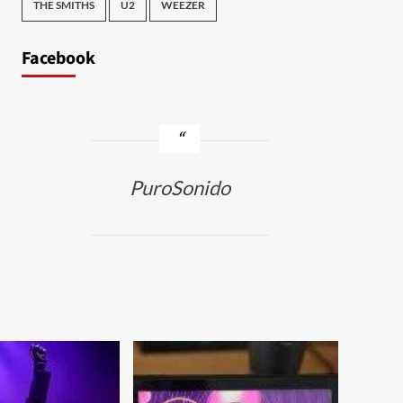
THE SMITHS
U2
WEEZER
Facebook
PuroSonido