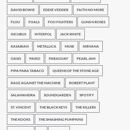
DAVID BOWIE
EDDIE VEDDER
FAITH NO MORE
FLOU
FOALS
FOO FIGHTERS
GUNS N ROSES
INCUBUS
INTERPOL
JACK WHITE
KASABIAN
METALLICA
MUSE
NIRVANA
OASIS
PAIKO
PARAGUAY
PEARL JAM
PIPA PARA TABACO
QUEENS OF THE STONE AGE
RAGE AGAINST THE MACHINE
ROBERT PLANT
SALAMANDRA
SOUNDGARDEN
SPOTIFY
ST. VINCENT
THE BLACK KEYS
THE KILLERS
THE KOOKS
THE SMASHING PUMPKINS