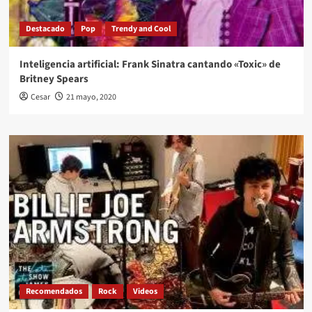
Destacado
Pop
Trendy and Cool
Inteligencia artificial: Frank Sinatra cantando «Toxic» de
Britney Spears
Cesar
21 mayo, 2020
Recomendados
Rock
Videos