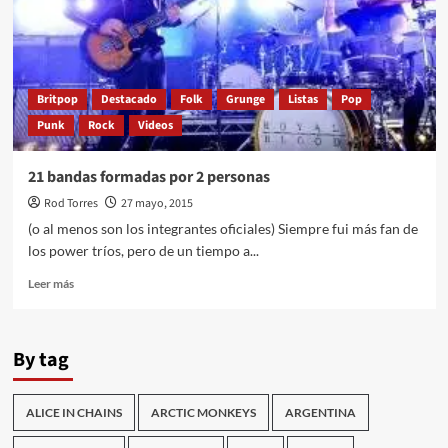
Britpop
Destacado
Folk
Grunge
Listas
Pop
Punk
Rock
Videos
21 bandas formadas por 2 personas
Rod Torres
27 mayo, 2015
(o al menos son los integrantes oficiales) Siempre fui más fan de
los power tríos, pero de un tiempo a...
Leer
Leer más
más
sobre
21
By tag
bandas
formadas
por
ALICE IN CHAINS
ARCTIC MONKEYS
ARGENTINA
2
personas