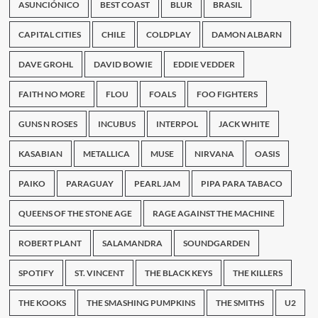
ASUNCIÓNICO
BEST COAST
BLUR
BRASIL
CAPITAL CITIES
CHILE
COLDPLAY
DAMON ALBARN
DAVE GROHL
DAVID BOWIE
EDDIE VEDDER
FAITH NO MORE
FLOU
FOALS
FOO FIGHTERS
GUNS N ROSES
INCUBUS
INTERPOL
JACK WHITE
KASABIAN
METALLICA
MUSE
NIRVANA
OASIS
PAIKO
PARAGUAY
PEARL JAM
PIPA PARA TABACO
QUEENS OF THE STONE AGE
RAGE AGAINST THE MACHINE
ROBERT PLANT
SALAMANDRA
SOUNDGARDEN
SPOTIFY
ST. VINCENT
THE BLACK KEYS
THE KILLERS
THE KOOKS
THE SMASHING PUMPKINS
THE SMITHS
U2