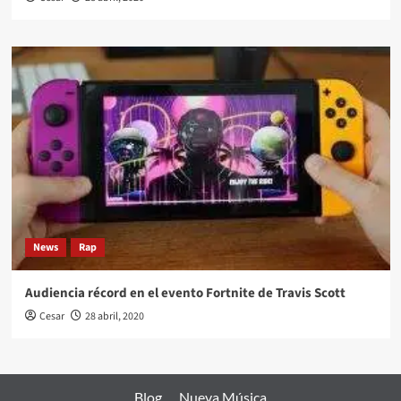
News
Rap
Audiencia récord en el evento Fortnite de Travis Scott
Cesar
28 abril, 2020
Blog
Nueva Música