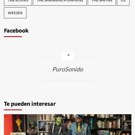
THE KOOKS
THE SMASHING PUMPKINS
THE SMITHS
U2
WEEZER
Facebook
PuroSonido
Te pueden interesar