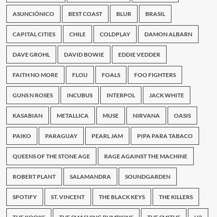
celebra
sus
ASUNCIÓNICO
BEST COAST
BLUR
BRASIL
10
años
CAPITAL CITIES
CHILE
COLDPLAY
DAMON ALBARN
DAVE GROHL
DAVID BOWIE
EDDIE VEDDER
FAITH NO MORE
FLOU
FOALS
FOO FIGHTERS
GUNS N ROSES
INCUBUS
INTERPOL
JACK WHITE
KASABIAN
METALLICA
MUSE
NIRVANA
OASIS
PAIKO
PARAGUAY
PEARL JAM
PIPA PARA TABACO
QUEENS OF THE STONE AGE
RAGE AGAINST THE MACHINE
ROBERT PLANT
SALAMANDRA
SOUNDGARDEN
SPOTIFY
ST. VINCENT
THE BLACK KEYS
THE KILLERS