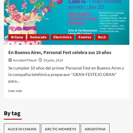
Britpop
Destacado
Electrónica
Eventos
Rock
En Buenos Aires, Personal Fest celebra sus 10 años
Annabel Pitaud
29 julio, 2014
Se cumplen 10 años del primer Personal Fest en Buenos Aires y
la compañía telefónica preparaun "GRAN FESTEJO GRAN"
para...
Leer
Leer más
más
sobre
En
By tag
Buenos
Aires,
Personal
ALICE IN CHAINS
ARCTIC MONKEYS
ARGENTINA
Fest