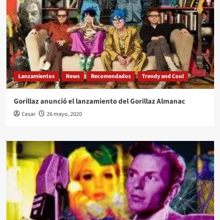
Lanzamientos
News
Recomendados
Trendy and Cool
Gorillaz anunció el lanzamiento del Gorillaz Almanac
Cesar
26 mayo, 2020