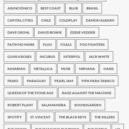
la
historia
ASUNCIÓNICO
BEST COAST
BLUR
BRASIL
según
BBC
CAPITAL CITIES
CHILE
COLDPLAY
DAMON ALBARN
DAVE GROHL
DAVID BOWIE
EDDIE VEDDER
FAITH NO MORE
FLOU
FOALS
FOO FIGHTERS
GUNS N ROSES
INCUBUS
INTERPOL
JACK WHITE
KASABIAN
METALLICA
MUSE
NIRVANA
OASIS
PAIKO
PARAGUAY
PEARL JAM
PIPA PARA TABACO
QUEENS OF THE STONE AGE
RAGE AGAINST THE MACHINE
ROBERT PLANT
SALAMANDRA
SOUNDGARDEN
SPOTIFY
ST. VINCENT
THE BLACK KEYS
THE KILLERS