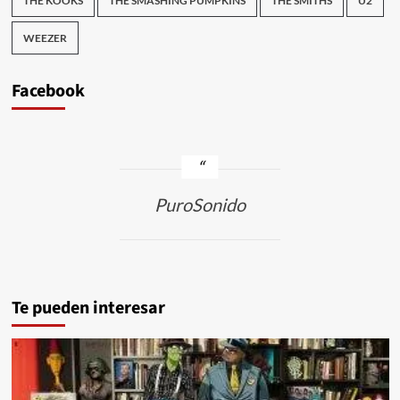
THE KOOKS
THE SMASHING PUMPKINS
THE SMITHS
U2
WEEZER
Facebook
PuroSonido
Te pueden interesar