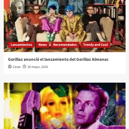
Lanzamientos
News
Recomendados
Trendy and Cool
Gorillaz anunció el lanzamiento del Gorillaz Almanac
Cesar
26 mayo, 2020