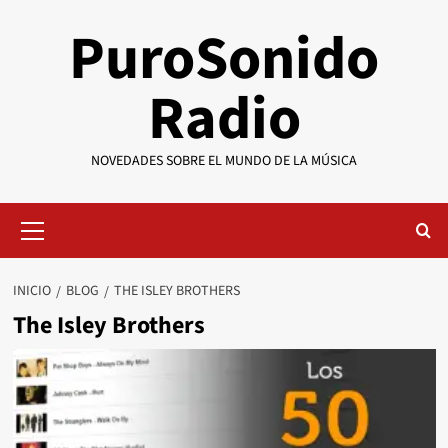
Saltar
PuroSonido
al
contenido
Radio
NOVEDADES SOBRE EL MUNDO DE LA MÚSICA
Menú
primario
INICIO
BLOG
THE ISLEY BROTHERS
The Isley Brothers