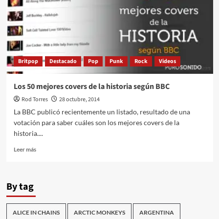
Britpop
Destacado
Pop
Punk
Rock
Videos
Los 50 mejores covers de la historia según BBC
Rod Torres
28 octubre, 2014
La BBC publicó recientemente un listado, resultado de una
votación para saber cuáles son los mejores covers de la
historia....
Leer
Leer más
más
sobre
Los
By tag
50
mejores
covers
ALICE IN CHAINS
ARCTIC MONKEYS
ARGENTINA
de