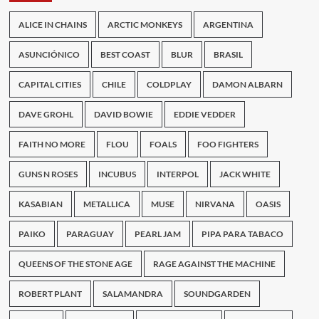
fecha
ALICE IN CHAINS
ARCTIC MONKEYS
ARGENTINA
confirmada
en
Argentina
ASUNCIÓNICO
BEST COAST
BLUR
BRASIL
CAPITAL CITIES
CHILE
COLDPLAY
DAMON ALBARN
DAVE GROHL
DAVID BOWIE
EDDIE VEDDER
FAITH NO MORE
FLOU
FOALS
FOO FIGHTERS
GUNS N ROSES
INCUBUS
INTERPOL
JACK WHITE
KASABIAN
METALLICA
MUSE
NIRVANA
OASIS
PAIKO
PARAGUAY
PEARL JAM
PIPA PARA TABACO
QUEENS OF THE STONE AGE
RAGE AGAINST THE MACHINE
ROBERT PLANT
SALAMANDRA
SOUNDGARDEN