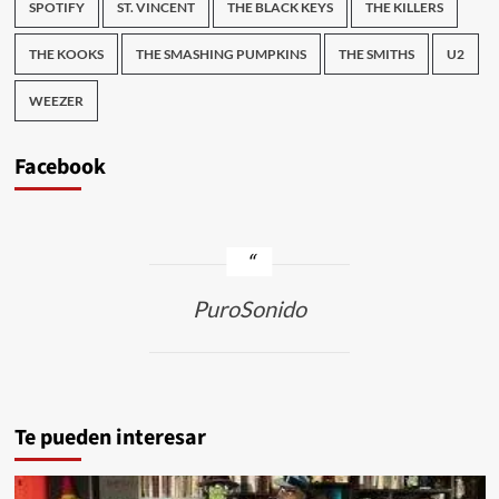
SPOTIFY
ST. VINCENT
THE BLACK KEYS
THE KILLERS
THE KOOKS
THE SMASHING PUMPKINS
THE SMITHS
U2
WEEZER
Facebook
PuroSonido
Te pueden interesar