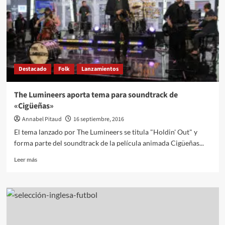
nuevo
video
para
«Nothing
to
Find»
Destacado
Folk
Lanzamientos
The Lumineers aporta tema para soundtrack de
«Cigüeñas»
Annabel Pitaud
16 septiembre, 2016
El tema lanzado por The Lumineers se titula "Holdin' Out" y
forma parte del soundtrack de la película animada Cigüeñas...
Leer
Leer más
más
sobre
The
Lumineers
aporta
tema
para