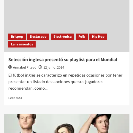
soundtrack
de
«Cigüeñas»
Britpop
Destacado
Electrónica
Folk
Hip Hop
Lanzamientos
Selección inglesa presentó su playlist para el Mundial
Annabel Pitaud
12 junio, 2014
El fútbol inglés se caracterizó en repetidas ocasiones por tener
presentar un listado de canciones que sus jugadores
recomiendan, como...
Leer
Leer más
más
sobre
Selección
inglesa
presentó
su