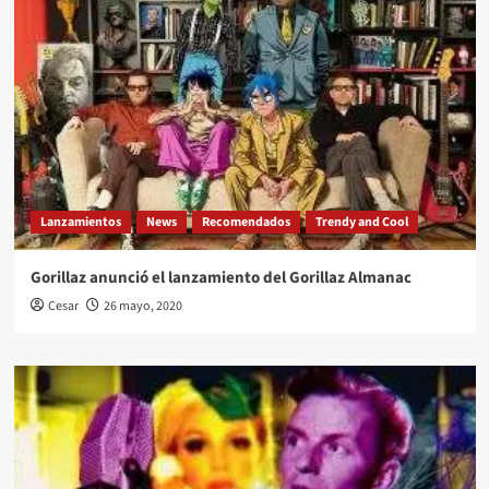
Lanzamientos
News
Recomendados
Trendy and Cool
Gorillaz anunció el lanzamiento del Gorillaz Almanac
Cesar
26 mayo, 2020