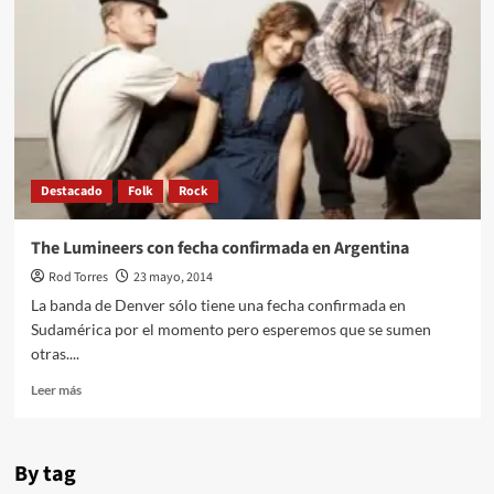
Argentina
agregan
fecha
ante
entradas
agotadas
Destacado
Folk
Rock
The Lumineers con fecha confirmada en Argentina
Rod Torres
23 mayo, 2014
La banda de Denver sólo tiene una fecha confirmada en
Sudamérica por el momento pero esperemos que se sumen
otras....
Leer
Leer más
más
sobre
The
By tag
Lumineers
con