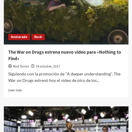
Destacado
Rock
The War on Drugs estrena nuevo video para «Nothing to
Find»
Rod Torres
24 octubre, 2017
Siguiendo con la promoción de "A deeper understanding", The
War on Drugs estrenó hoy el video de otro de los...
Leer
Leer más
más
sobre
The
War
on
Drugs
estrena