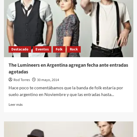
playlist
para
el
Mundial
Destacado
Eventos
Folk
Rock
The Lumineers en Argentina agregan fecha ante entradas
agotadas
Rod Torres
30 mayo, 2014
Hace poco te comentábamos que la banda de folk estaría por
suelo argentino en Noviembre y que las entradas hasta...
Leer
Leer más
más
sobre
The
Lumineers
en