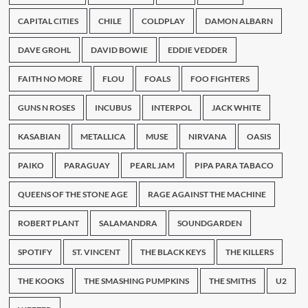
20
años
CAPITAL CITIES
CHILE
COLDPLAY
DAMON ALBARN
DAVE GROHL
DAVID BOWIE
EDDIE VEDDER
FAITH NO MORE
FLOU
FOALS
FOO FIGHTERS
GUNS N ROSES
INCUBUS
INTERPOL
JACK WHITE
KASABIAN
METALLICA
MUSE
NIRVANA
OASIS
PAIKO
PARAGUAY
PEARL JAM
PIPA PARA TABACO
QUEENS OF THE STONE AGE
RAGE AGAINST THE MACHINE
ROBERT PLANT
SALAMANDRA
SOUNDGARDEN
SPOTIFY
ST. VINCENT
THE BLACK KEYS
THE KILLERS
THE KOOKS
THE SMASHING PUMPKINS
THE SMITHS
U2