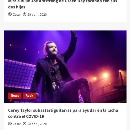
Mira a Billie Joe Amstrong de Green Day tocando con sus
dos hijos
Cesar
29 abril, 2020
News
Rock
Corey Taylor subastará guitarras para ayudar en la lucha
contra el COVID-19
Cesar
28 abril, 2020