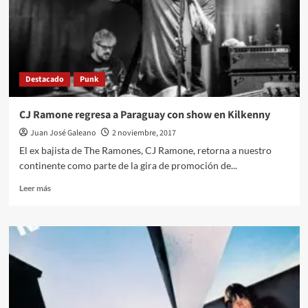
una
leyenda
Destacado
Punk
CJ Ramone regresa a Paraguay con show en Kilkenny
Juan José Galeano
2 noviembre, 2017
El ex bajista de The Ramones, CJ Ramone, retorna a nuestro
continente como parte de la gira de promoción de...
Leer
Leer más
más
sobre
CJ
Ramone
regresa
a
Paraguay
con
show