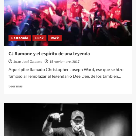
Destacado
Punk
Rock
CJ Ramone y el espíritu de una leyenda
Juan José Galeano
15 noviembre, 2017
Aquel pibe llamado Christopher Joseph Ward, ese que se hizo
famoso al remplazar al legendario Dee Dee, de los también...
Leer
Leer más
más
sobre
CJ
Ramone
y
el
espíritu
de