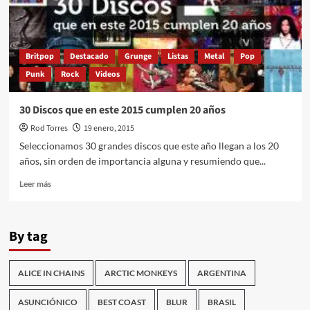
Paraguay
Britpop
Destacado
Grunge
Listas
Metal
Pop
Punk
Rock
Videos
30 Discos que en este 2015 cumplen 20 años
Rod Torres
19 enero, 2015
Seleccionamos 30 grandes discos que este año llegan a los 20
años, sin orden de importancia alguna y resumiendo que...
Leer
Leer más
más
sobre
30
By tag
Discos
que
en
ALICE IN CHAINS
ARCTIC MONKEYS
ARGENTINA
este
2015
cumplen
ASUNCIÓNICO
BEST COAST
BLUR
BRASIL