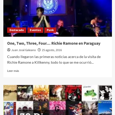
reedición
limitada
Destacado
Eventos
Punk
One, Two, Three, Four… Richie Ramone en Paraguay
Juan José Galeano
25 agosto, 2016
Cuando llegaron las primeras noticias acerca de la visita de
Richie Ramone a Killkenny, todo lo que se me ocurrió...
Leer
Leer más
más
sobre
One,
Two,
Three,
Four…
Richie
Ramone
en