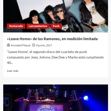
en
Kilkenny
Destacado
Lanzamientos
Punk
«Leave Home» de los Ramones, en reedición limitada
Annabel Pitaud
8 junio, 2017
"Leave Home", el segundo disco del cuarteto de punk
compuesto por Joey, Johnny, Dee Dee y Marky está cumpliendo
40...
Leer
Leer más
más
sobre
«Leave
Home»
de
los
Ramones,
en