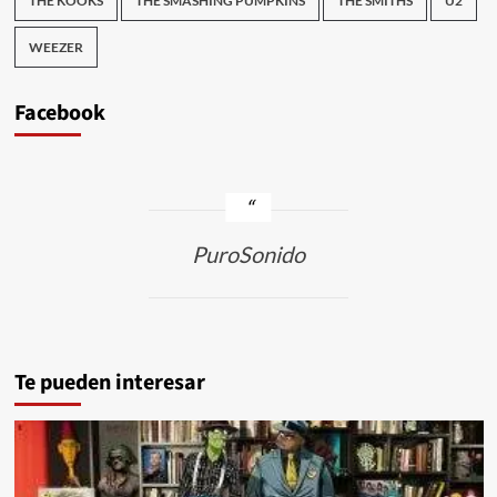
THE KOOKS
THE SMASHING PUMPKINS
THE SMITHS
U2
WEEZER
Facebook
PuroSonido
Te pueden interesar