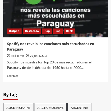
Britpop
Destacado
Pop
Rap
Rock
Spotify nos revela las canciones más escuchadas en
Paraguay
Rod Torres
26 junio, 2015
Spotify nos muestra los Top 20 de más escuchados en el
Paraguay desde la década del 1950 hasta el 2000....
Leer
Leer más
más
sobre
Spotify
By tag
nos
revela
las
ALICE IN CHAINS
ARCTIC MONKEYS
ARGENTINA
canciones