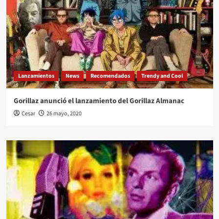
Lanzamientos
News
Recomendados
Trendy and Cool
Gorillaz anunció el lanzamiento del Gorillaz Almanac
Cesar
26 mayo, 2020