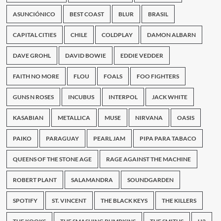
más
escuchadas
ASUNCIÓNICO
BEST COAST
BLUR
BRASIL
en
Paraguay
CAPITAL CITIES
CHILE
COLDPLAY
DAMON ALBARN
DAVE GROHL
DAVID BOWIE
EDDIE VEDDER
FAITH NO MORE
FLOU
FOALS
FOO FIGHTERS
GUNS N ROSES
INCUBUS
INTERPOL
JACK WHITE
KASABIAN
METALLICA
MUSE
NIRVANA
OASIS
PAIKO
PARAGUAY
PEARL JAM
PIPA PARA TABACO
QUEENS OF THE STONE AGE
RAGE AGAINST THE MACHINE
ROBERT PLANT
SALAMANDRA
SOUNDGARDEN
SPOTIFY
ST. VINCENT
THE BLACK KEYS
THE KILLERS