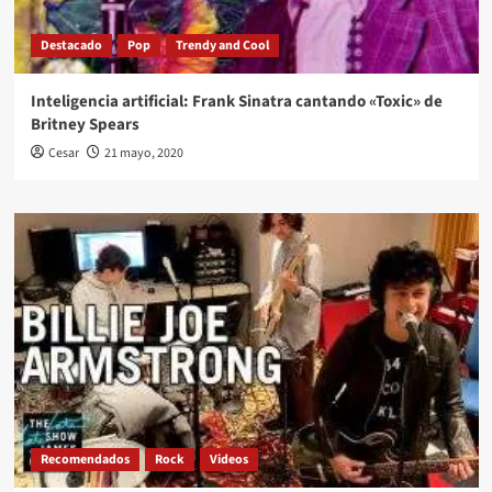
Destacado
Pop
Trendy and Cool
Inteligencia artificial: Frank Sinatra cantando «Toxic» de
Britney Spears
Cesar
21 mayo, 2020
Recomendados
Rock
Videos