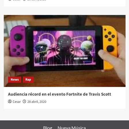
News
Rap
Audiencia récord en el evento Fortnite de Travis Scott
Cesar
28 abril, 2020
Blog
Nueva Música