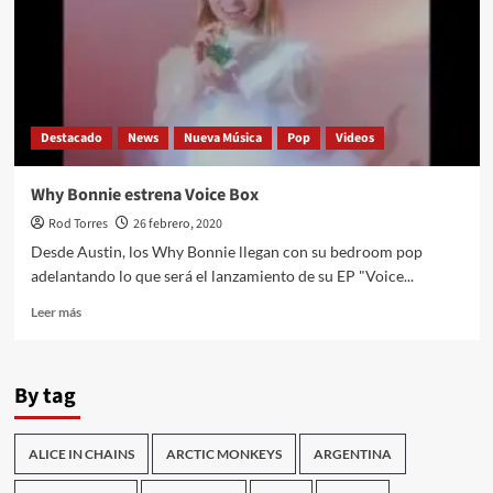
Destacado
News
Nueva Música
Pop
Videos
Why Bonnie estrena Voice Box
Rod Torres
26 febrero, 2020
Desde Austin, los Why Bonnie llegan con su bedroom pop
adelantando lo que será el lanzamiento de su EP "Voice...
Leer
Leer más
más
sobre
Why
By tag
Bonnie
estrena
Voice
ALICE IN CHAINS
ARCTIC MONKEYS
ARGENTINA
Box