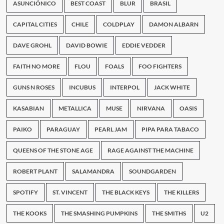
ASUNCIÓNICO
BEST COAST
BLUR
BRASIL
CAPITAL CITIES
CHILE
COLDPLAY
DAMON ALBARN
DAVE GROHL
DAVID BOWIE
EDDIE VEDDER
FAITH NO MORE
FLOU
FOALS
FOO FIGHTERS
GUNS N ROSES
INCUBUS
INTERPOL
JACK WHITE
KASABIAN
METALLICA
MUSE
NIRVANA
OASIS
PAIKO
PARAGUAY
PEARL JAM
PIPA PARA TABACO
QUEENS OF THE STONE AGE
RAGE AGAINST THE MACHINE
ROBERT PLANT
SALAMANDRA
SOUNDGARDEN
SPOTIFY
ST. VINCENT
THE BLACK KEYS
THE KILLERS
THE KOOKS
THE SMASHING PUMPKINS
THE SMITHS
U2