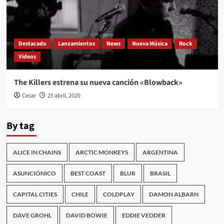
Destacado
Lanzamientos
News
Nueva Música
Rock
Videos
The Killers estrena su nueva canción «Blowback»
Cesar
25 abril, 2020
By tag
ALICE IN CHAINS
ARCTIC MONKEYS
ARGENTINA
ASUNCIÓNICO
BEST COAST
BLUR
BRASIL
CAPITAL CITIES
CHILE
COLDPLAY
DAMON ALBARN
DAVE GROHL
DAVID BOWIE
EDDIE VEDDER