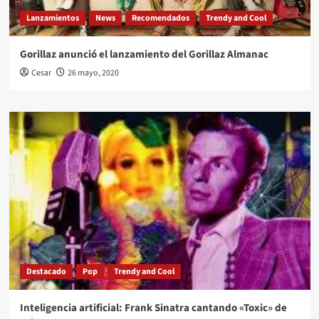
Lanzamientos
News
Recomendados
Trendy and Cool
Gorillaz anunció el lanzamiento del Gorillaz Almanac
Cesar
26 mayo, 2020
Destacado
Pop
Trendy and Cool
Inteligencia artificial: Frank Sinatra cantando «Toxic» de