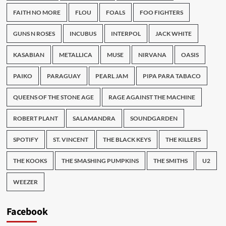
FAITH NO MORE
FLOU
FOALS
FOO FIGHTERS
GUNS N ROSES
INCUBUS
INTERPOL
JACK WHITE
KASABIAN
METALLICA
MUSE
NIRVANA
OASIS
PAIKO
PARAGUAY
PEARL JAM
PIPA PARA TABACO
QUEENS OF THE STONE AGE
RAGE AGAINST THE MACHINE
ROBERT PLANT
SALAMANDRA
SOUNDGARDEN
SPOTIFY
ST. VINCENT
THE BLACK KEYS
THE KILLERS
THE KOOKS
THE SMASHING PUMPKINS
THE SMITHS
U2
WEEZER
Facebook