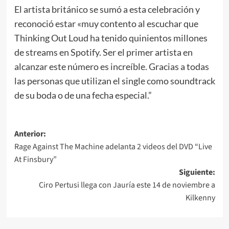
El artista británico se sumó a esta celebración y
reconoció estar «muy contento al escuchar que
Thinking Out Loud ha tenido quinientos millones
de streams en Spotify. Ser el primer artista en
alcanzar este número es increíble. Gracias a todas
las personas que utilizan el single como soundtrack
de su boda o de una fecha especial.”
Navegación
Anterior:
Rage Against The Machine adelanta 2 videos del DVD “Live
de
At Finsbury”
entradas
Siguiente:
Ciro Pertusi llega con Jauría este 14 de noviembre a
Kilkenny