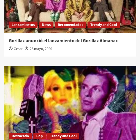
Lanzamientos
News
Recomendados
Trendy and Cool
Gorillaz anunció el lanzamiento del Gorillaz Almanac
Cesar
26 mayo, 2020
Destacado
Pop
Trendy and Cool