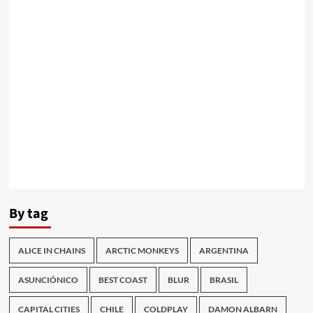
By tag
ALICE IN CHAINS
ARCTIC MONKEYS
ARGENTINA
ASUNCIÓNICO
BEST COAST
BLUR
BRASIL
CAPITAL CITIES
CHILE
COLDPLAY
DAMON ALBARN