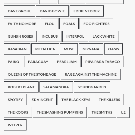
DAVE GROHL
DAVID BOWIE
EDDIE VEDDER
FAITH NO MORE
FLOU
FOALS
FOO FIGHTERS
GUNS N ROSES
INCUBUS
INTERPOL
JACK WHITE
KASABIAN
METALLICA
MUSE
NIRVANA
OASIS
PAIKO
PARAGUAY
PEARL JAM
PIPA PARA TABACO
QUEENS OF THE STONE AGE
RAGE AGAINST THE MACHINE
ROBERT PLANT
SALAMANDRA
SOUNDGARDEN
SPOTIFY
ST. VINCENT
THE BLACK KEYS
THE KILLERS
THE KOOKS
THE SMASHING PUMPKINS
THE SMITHS
U2
WEEZER