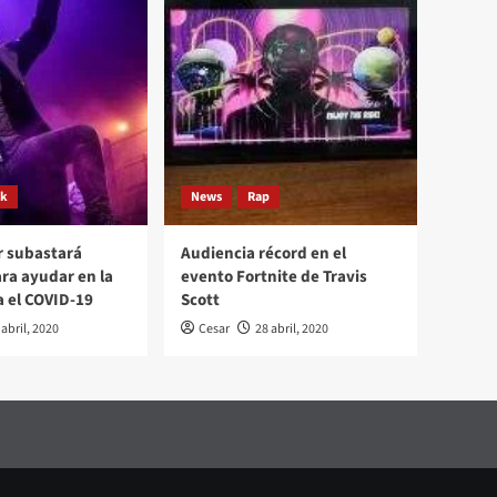
ck
News
Rap
r subastará
Audiencia récord en el
ara ayudar en la
evento Fortnite de Travis
a el COVID-19
Scott
 abril, 2020
Cesar
28 abril, 2020