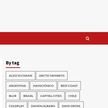
By tag
ALICE IN CHAINS
ARCTIC MONKEYS
ARGENTINA
ASUNCIÓNICO
BEST COAST
BLUR
BRASIL
CAPITAL CITIES
CHILE
COLDPLAY
DAMON ALBARN
DAVE GROHL