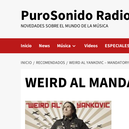
Saltar
PuroSonido Radi
al
contenido
NOVEDADES SOBRE EL MUNDO DE LA MÚSICA
Inicio
News
Música
Videos
ESPECIALE
INICIO
RECOMENDADOS
WEIRD AL YANKOVIC – MANDATORY
WEIRD AL MAND