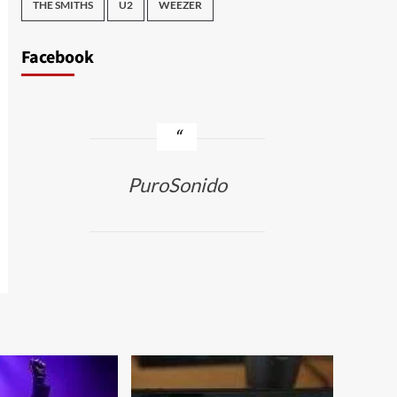
THE SMITHS
U2
WEEZER
Facebook
PuroSonido