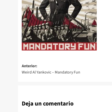
Navegación
Anterior:
Weird Al Yankovic – Mandatory Fun
de
entradas
Deja un comentario