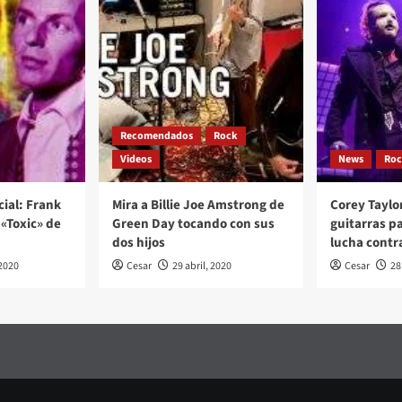
Recomendados
Rock
Videos
News
Ro
cial: Frank
Mira a Billie Joe Amstrong de
Corey Taylo
«Toxic» de
Green Day tocando con sus
guitarras p
dos hijos
lucha contr
2020
Cesar
29 abril, 2020
Cesar
28