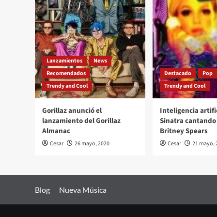
Lanzamientos
News
Recomendados
Destacado
Pop
Trendy and Cool
Trendy and Cool
Gorillaz anunció el
Inteligencia artifi
lanzamiento del Gorillaz
Sinatra cantando 
Almanac
Britney Spears
Cesar
26 mayo, 2020
Cesar
21 mayo, 
Blog
Nueva Música