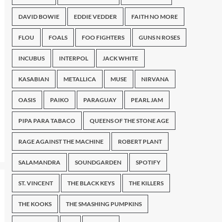
DAVID BOWIE
EDDIE VEDDER
FAITH NO MORE
FLOU
FOALS
FOO FIGHTERS
GUNS N ROSES
INCUBUS
INTERPOL
JACK WHITE
KASABIAN
METALLICA
MUSE
NIRVANA
OASIS
PAIKO
PARAGUAY
PEARL JAM
PIPA PARA TABACO
QUEENS OF THE STONE AGE
RAGE AGAINST THE MACHINE
ROBERT PLANT
SALAMANDRA
SOUNDGARDEN
SPOTIFY
ST. VINCENT
THE BLACK KEYS
THE KILLERS
THE KOOKS
THE SMASHING PUMPKINS